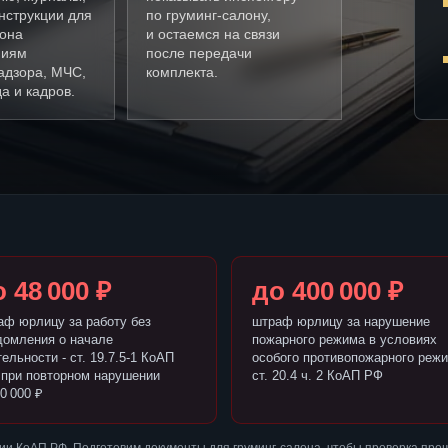
нструкции для
по груминг-салону,
лона
и остаемся на связи
ниям
после передачи
адзора, МЧС,
комплекта.
а и кадров.
 48 000 ₽
до 400 000 ₽
аф юрлицу за работу без
штраф юрлицу за нарушение
домления о начале
пожарного режима в условиях
ельности - ст. 19.7.5-1 КоАП
особого противопожарного режи
 при повторном нарушении
ст. 20.4 ч. 2 КоАП РФ
0 000 ₽