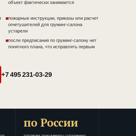
объект фактически занимается
и
пожарные инструкции, приказы или расчет
огнетушителей для груминг-салона
устарели
после предписания по груминг-салону нет
понятного плана, что исправлять первым
+7 495 231-03-29
по России
од
готовим документы удаленно