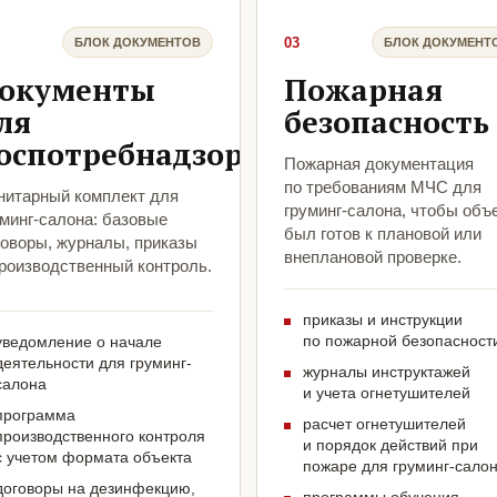
03
БЛОК ДОКУМЕНТОВ
БЛОК ДОКУМЕНТ
окументы
Пожарная
ля
безопасность
оспотребнадзора
Пожарная документация
по требованиям МЧС для
нитарный комплект для
груминг-салона, чтобы объ
уминг-салона: базовые
был готов к плановой или
говоры, журналы, приказы
внеплановой проверке.
производственный контроль.
приказы и инструкции
по пожарной безопасност
уведомление о начале
деятельности для груминг-
журналы инструктажей
салона
и учета огнетушителей
программа
расчет огнетушителей
производственного контроля
и порядок действий при
с учетом формата объекта
пожаре для груминг-сало
договоры на дезинфекцию,