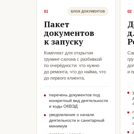
01
02
БЛОК ДОКУМЕНТОВ
Пакет
Д
документов
д
к запуску
Р
Комплект для открытия
Са
груминг-салона с разбивкой
гр
по очерёдности: что нужно
до
до ремонта, что до найма, что
и 
до первого клиента.
перечень документов под
конкретный вид деятельности
и коды ОКВЭД
уведомление о начале
деятельности и санитарный
минимум