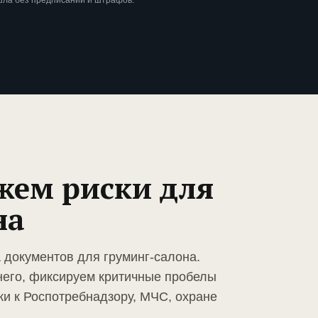
шла без предписаний и штрафов.
жем риски для
на
 документов для груминг-салона.
него, фиксируем критичные пробелы
ки к Роспотребнадзору, МЧС, охране