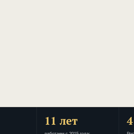
11 лет
4
работаем с 2015 года:
Рос