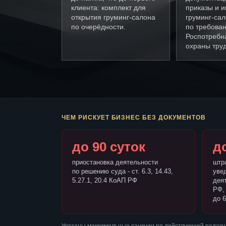
клиента: комплект для
приказы и и
открытия груминг-салона
груминг-са
по очерёдности.
по требова
Роспотребн
охраны труд
ЧЕМ РИСКУЕТ БИЗНЕС БЕЗ ДОКУМЕНТОВ
до 90 суток
до
приостановка деятельности
штр
по решению суда - ст. 6.3, 14.43,
уве
5.27.1, 20.4 КоАП РФ
деят
РФ,
до 6