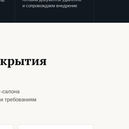
и сопровождаем внедрение
ткрытия
г-салона
 и требованиям