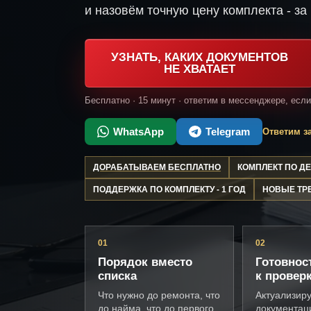
и назовём точную цену комплекта - за 
УЗНАТЬ, КАКИХ ДОКУМЕНТОВ
НЕ ХВАТАЕТ
Бесплатно · 15 минут · ответим в мессенджере, есл
WhatsApp
Telegram
Ответим за
ДОРАБАТЫВАЕМ БЕСПЛАТНО
КОМПЛЕКТ ПО 
ПОДДЕРЖКА ПО КОМПЛЕКТУ - 1 ГОД
НОВЫЕ ТР
01
02
Порядок вместо
Готовнос
списка
к провер
Что нужно до ремонта, что
Актуализир
до найма, что до первого
документац