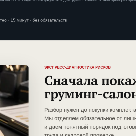
и КоАП РФ. Подготовим документы для груминг-салона, чтобы проверка про
тно · 15 минут · без обязательств
ЭКСПРЕСС-ДИАГНОСТИКА РИСКОВ
Сначала пока
груминг-сало
Разбор нужен до покупки комплекта
Мы отделяем обязательное от лиш
и даем понятный порядок подготов
труда и кадровой проверке.