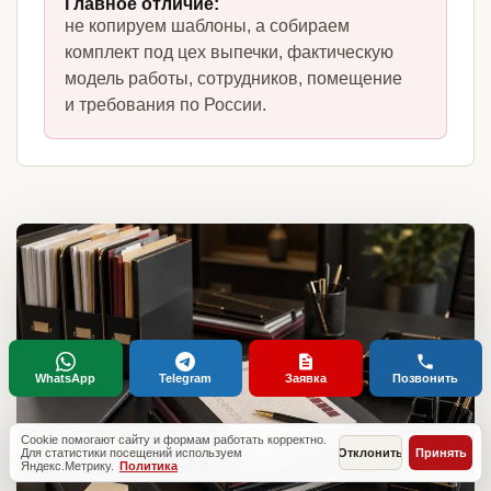
Главное отличие:
не копируем шаблоны, а собираем
комплект под цех выпечки, фактическую
модель работы, сотрудников, помещение
и требования по России.
WhatsApp
Telegram
Заявка
Позвонить
Cookie помогают сайту и формам работать корректно.
Для статистики посещений используем
Отклонить
Принять
Яндекс.Метрику.
Политика