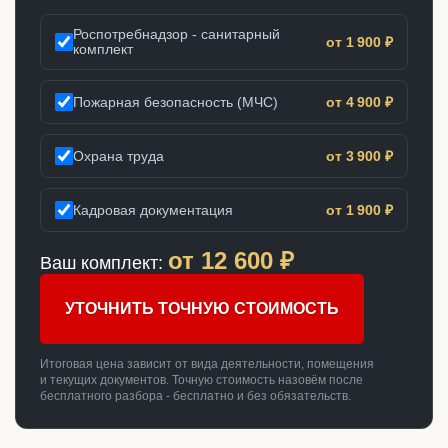
Роспотребнадзор - санитарный
от 1 900 ₽
комплект
Пожарная безопасность (МЧС)
от 4 900 ₽
Охрана труда
от 3 900 ₽
Кадровая документация
от 1 900 ₽
от
12 600
₽
Ваш комплект:
УТОЧНИТЬ ТОЧНУЮ СТОИМОСТЬ
Итоговая цена зависит от вида деятельности, помещения
и текущих документов. Точную стоимость назовём после
бесплатного разбора - бесплатно и без обязательств.