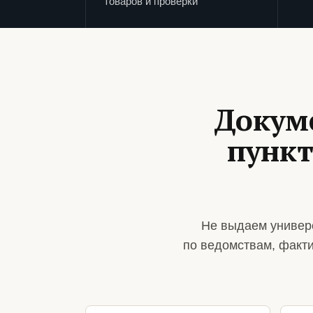
товаров и проверки
Докум
пункт
Не выдаем универ
по ведомствам, факт