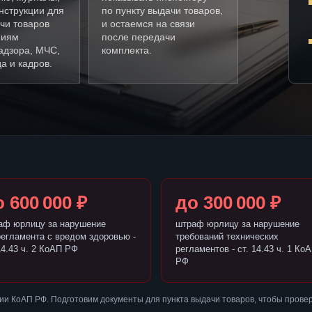
нструкции для
по пункту выдачи товаров,
чи товаров
и остаемся на связи
ниям
после передачи
адзора, МЧС,
комплекта.
а и кадров.
 600 000 ₽
до 300 000 ₽
аф юрлицу за нарушение
штраф юрлицу за нарушение
регламента с вредом здоровью -
требований технических
14.43 ч. 2 КоАП РФ
регламентов - ст. 14.43 ч. 1 Ко
РФ
и КоАП РФ. Подготовим документы для пункта выдачи товаров, чтобы прове