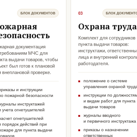
03
БЛОК ДОКУМЕНТОВ
БЛОК ДОКУМЕНТ
ожарная
Охрана труда
езопасность
Комплект для сотрудников
пункта выдачи товаров:
жарная документация
инструктажи, ответственны
 требованиям МЧС для
лица и внутренний контрол
нкта выдачи товаров, чтобы
работодателя.
ект был готов к плановой
и внеплановой проверке.
положение о системе
управления охраной труд
приказы и инструкции
инструкции по должностя
по пожарной безопасности
и видам работ для пункта
журналы инструктажей
выдачи товаров
и учета огнетушителей
журналы вводного
расчет огнетушителей
и первичного инструктажа
и порядок действий при
приказы о назначении
пожаре для пункта выдачи
ответственных
товаров