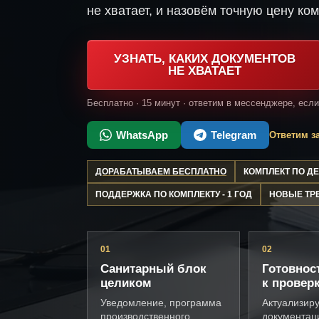
не хватает, и назовём точную цену ком
УЗНАТЬ, КАКИХ ДОКУМЕНТОВ
НЕ ХВАТАЕТ
Бесплатно · 15 минут · ответим в мессенджере, есл
WhatsApp
Telegram
Ответим за
ДОРАБАТЫВАЕМ БЕСПЛАТНО
КОМПЛЕКТ ПО 
ПОДДЕРЖКА ПО КОМПЛЕКТУ - 1 ГОД
НОВЫЕ ТР
01
02
Санитарный блок
Готовнос
целиком
к провер
Уведомление, программа
Актуализир
производственного
документац