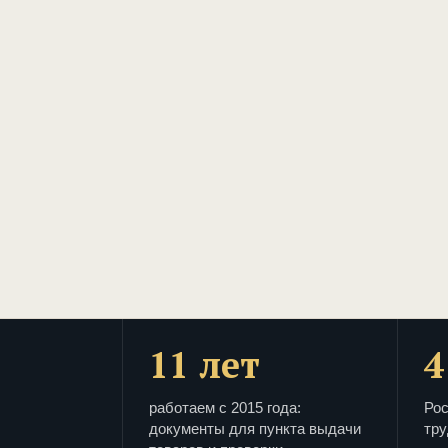
11 лет
4
работаем с 2015 года:
Рос
документы для пункта выдачи
тру