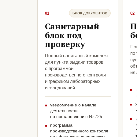
01
02
БЛОК ДОКУМЕНТОВ
Санитарный
П
блок под
б
проверку
По
по
Полный санитарный комплект
пу
для пункта выдачи товаров
объ
с программой
ил
производственного контроля
и графиком лабораторных
исследований.
уведомление о начале
деятельности
по постановлению № 725
программа
производственного контроля
под фактические процессы