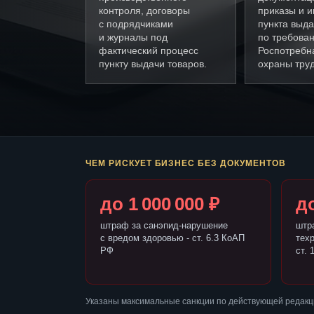
контроля, договоры
приказы и и
с подрядчиками
пункта выда
и журналы под
по требова
фактический процесс
Роспотребн
пункту выдачи товаров.
охраны труд
ЧЕМ РИСКУЕТ БИЗНЕС БЕЗ ДОКУМЕНТОВ
до 1 000 000 ₽
до
штраф за санэпид-нарушение
штр
с вредом здоровью - ст. 6.3 КоАП
тех
РФ
ст. 
Указаны максимальные санкции по действующей редакци