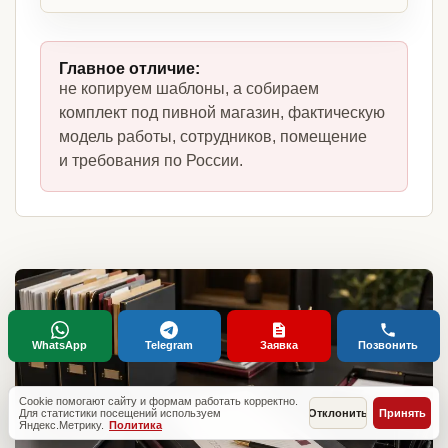
Главное отличие:
не копируем шаблоны, а собираем
комплект под пивной магазин, фактическую
модель работы, сотрудников, помещение
и требования по России.
WhatsApp
Telegram
Заявка
Позвонить
Cookie помогают сайту и формам работать корректно.
Для статистики посещений используем
Отклонить
Принять
Яндекс.Метрику.
Политика