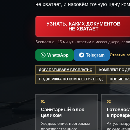
не хватает, и назовём точную цену ком
УЗНАТЬ, КАКИХ ДОКУМЕНТОВ
НЕ ХВАТАЕТ
Бесплатно · 15 минут · ответим в мессенджере, есл
WhatsApp
Telegram
Ответим за
ДОРАБАТЫВАЕМ БЕСПЛАТНО
КОМПЛЕКТ ПО 
ПОДДЕРЖКА ПО КОМПЛЕКТУ - 1 ГОД
НОВЫЕ ТР
01
02
Санитарный блок
Готовнос
целиком
к провер
Уведомление, программа
Актуализир
производственного
документац