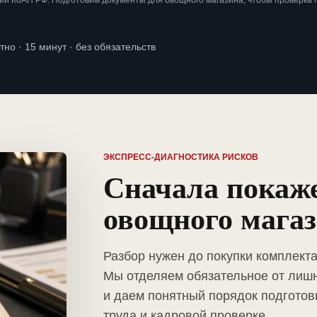
ии КоАП РФ. Подготовим документы для овощного магазина, чтобы проверка
тно · 15 минут · без обязательств
ЭКСПРЕСС-ДИАГНОСТИКА РИСКОВ
Сначала покаж
овощного мага
Разбор нужен до покупки комплект
Мы отделяем обязательное от лиш
и даем понятный порядок подготов
труда и кадровой проверке.