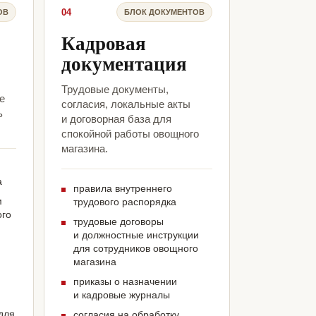
04
ОВ
БЛОК ДОКУМЕНТОВ
Кадровая
документация
Трудовые документы,
е
согласия, локальные акты
ь
и договорная база для
спокойной работы овощного
магазина.
а
правила внутреннего
м
трудового распорядка
ого
трудовые договоры
и должностные инструкции
для сотрудников овощного
магазина
приказы о назначении
и кадровые журналы
для
согласия на обработку