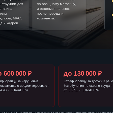
нструкции для
по овощному магазину,
агазина
и остаемся на связи
ниям
после передачи
адзора, МЧС,
комплекта.
а и кадров.
 600 000 ₽
до 130 000 ₽
аф юрлицу за нарушение
штраф юрлицу за допуск к рабо
регламента с вредом здоровью -
без обучения по охране труда -
14.43 ч. 2 КоАП РФ
ст. 5.27.1 ч. 3 КоАП РФ