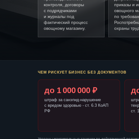
контроля, договоры
приказы и и
с подрядчиками
овощного м
и журналы под
по требова
фактический процесс
Роспотребн
овощному магазину.
охраны труд
ЧЕМ РИСКУЕТ БИЗНЕС БЕЗ ДОКУМЕНТОВ
до 1 000 000 ₽
до
штраф за санэпид-нарушение
штр
с вредом здоровью - ст. 6.3 КоАП
тех
РФ
ст. 