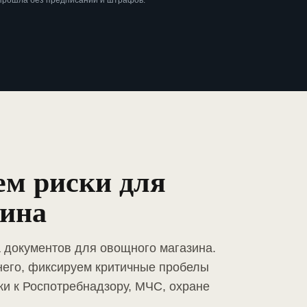
 прошла без предписаний и штрафов.
ем риски для
зина
а документов для овощного магазина.
него, фиксируем критичные пробелы
ки к Роспотребнадзору, МЧС, охране