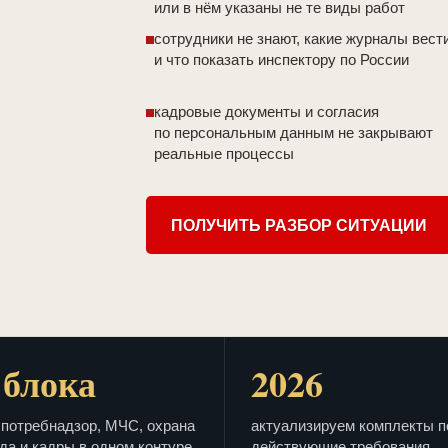
или в нём указаны не те виды работ
сотрудники не знают, какие журналы вест
и что показать инспектору по России
кадровые документы и согласия
по персональным данным не закрывают
реальные процессы
ПОЛУЧИТЬ РАЗБОР СИТУАЦИИ
 блока
2026
потребнадзор, МЧС, охрана
актуализируем комплекты п
да и кадры в одном контуре
действующие требования