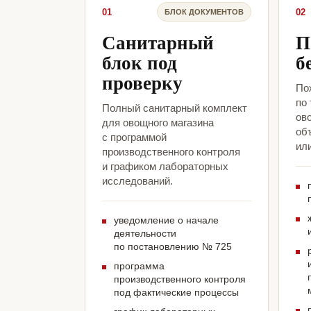
01
02
БЛОК ДОКУМЕНТОВ
Санитарный
П
блок под
б
проверку
По
по
Полный санитарный комплект
ов
для овощного магазина
объ
с программой
ил
производственного контроля
и графиком лабораторных
исследований.
уведомление о начале
деятельности
по постановлению № 725
программа
производственного контроля
под фактические процессы