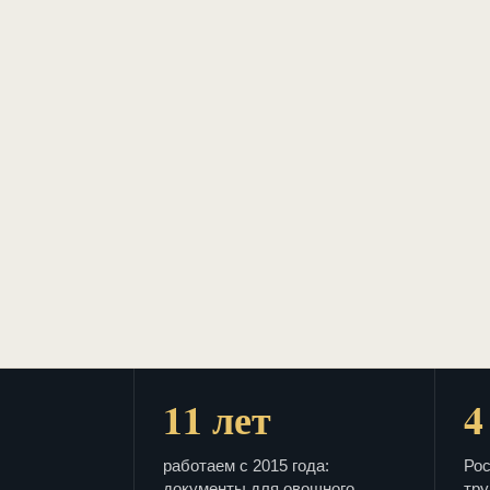
11 лет
4
работаем с 2015 года:
Рос
документы для овощного
тру