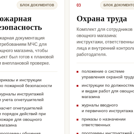
03
БЛОК ДОКУМЕНТОВ
БЛОК ДОКУМЕНТ
ожарная
Охрана труда
езопасность
Комплект для сотрудников
овощного магазина:
жарная документация
инструктажи, ответственны
 требованиям МЧС для
лица и внутренний контрол
ощного магазина, чтобы
работодателя.
ект был готов к плановой
и внеплановой проверке.
положение о системе
управления охраной труд
приказы и инструкции
инструкции по должностя
по пожарной безопасности
и видам работ для овощн
журналы инструктажей
магазина
и учета огнетушителей
журналы вводного
расчет огнетушителей
и первичного инструктажа
и порядок действий при
приказы о назначении
пожаре для овощного
ответственных
магазина
программы инструктажей 
программы обучения