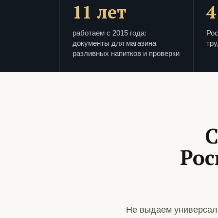
11 лет
4
работаем с 2015 года:
Рос
документы для магазина
тру
разливных напитков и проверки
С
Рос
Не выдаем универсаль