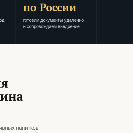
по России
од
готовим документы удаленно
и сопровождаем внедрение
ля
зина
ивных напитков