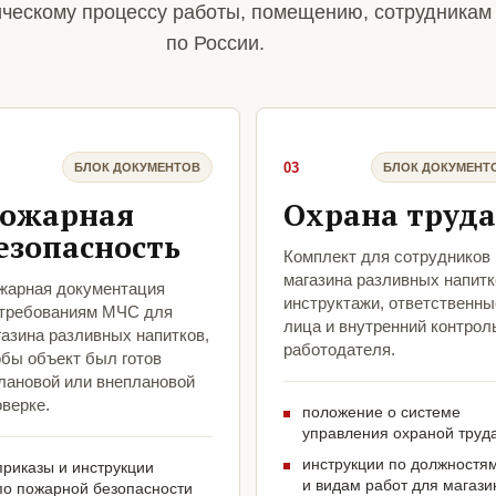
ическому процессу работы, помещению, сотрудникам
по России.
03
БЛОК ДОКУМЕНТОВ
БЛОК ДОКУМЕНТ
ожарная
Охрана труда
езопасность
Комплект для сотрудников
магазина разливных напитк
жарная документация
инструктажи, ответственны
 требованиям МЧС для
лица и внутренний контрол
газина разливных напитков,
работодателя.
обы объект был готов
плановой или внеплановой
верке.
положение о системе
управления охраной труд
инструкции по должностя
приказы и инструкции
и видам работ для магази
по пожарной безопасности