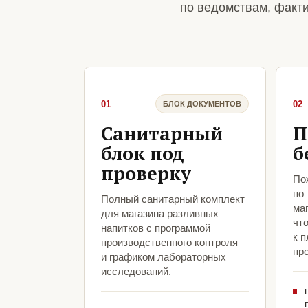
по ведомствам, факт
01
02
БЛОК ДОКУМЕНТОВ
Санитарный
П
блок под
б
проверку
По
по
Полный санитарный комплект
ма
для магазина разливных
чт
напитков с программой
к 
производственного контроля
про
и графиком лабораторных
исследований.