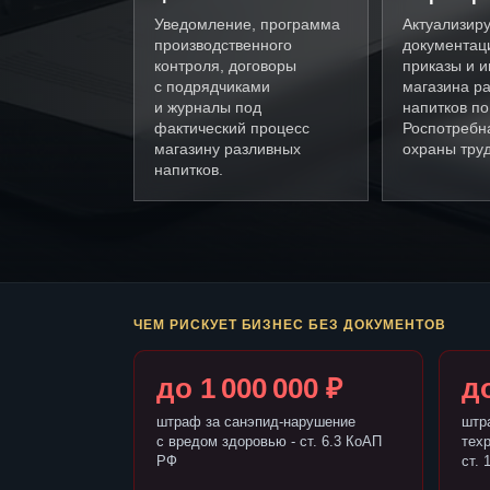
Уведомление, программа
Актуализир
производственного
документац
контроля, договоры
приказы и и
с подрядчиками
магазина р
и журналы под
напитков п
фактический процесс
Роспотребн
магазину разливных
охраны труд
напитков.
ЧЕМ РИСКУЕТ БИЗНЕС БЕЗ ДОКУМЕНТОВ
до 1 000 000 ₽
до
штраф за санэпид-нарушение
штр
с вредом здоровью - ст. 6.3 КоАП
тех
РФ
ст. 