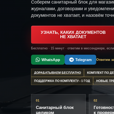
Соберем санитарный блок для магази
журналами, договорами и уведомлени
документов не хватает, и назовём точн
УЗНАТЬ, КАКИХ ДОКУМЕНТОВ
НЕ ХВАТАЕТ
Бесплатно · 15 минут · ответим в мессенджере, есл
WhatsApp
Telegram
Ответим за
ДОРАБАТЫВАЕМ БЕСПЛАТНО
КОМПЛЕКТ ПО 
ПОДДЕРЖКА ПО КОМПЛЕКТУ - 1 ГОД
НОВЫЕ ТР
01
02
Санитарный блок
Готовнос
целиком
к провер