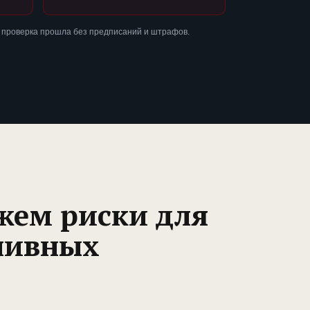
 проверка прошла без предписаний и штрафов.
жем риски для
ливных