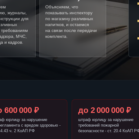
уем
Объясняем, что
ию, журналы,
показывать инспектору
нструкции для
по магазину разливных
азливных
напитков, и остаемся
о требованиям
на связи после передачи
адзора, МЧС,
комплекта.
а и кадров.
 600 000 ₽
до 2 000 000 ₽
аф юрлицу за нарушение
штраф юрлицу за нарушение
регламента с вредом здоровью -
требований пожарной
14.43 ч. 2 КоАП РФ
безопасности - ст. 20.4 КоАП Р