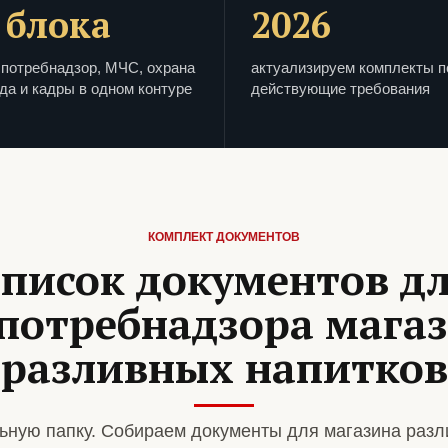
 блока
2026
потребнадзор, МЧС, охрана
актуализируем комплекты п
да и кадры в одном контуре
действующие требования
КОМПЛЕКТ ДОКУМЕНТОВ
писок документов д
потребнадзора мага
разливных напитков
ную папку. Собираем документы для магазина разл