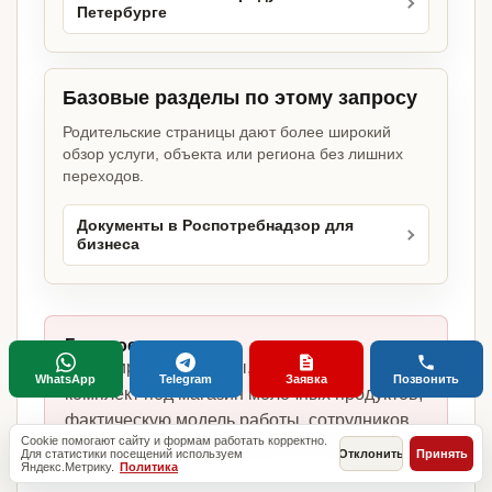
Петербурге
Базовые разделы по этому запросу
Родительские страницы дают более широкий
обзор услуги, объекта или региона без лишних
переходов.
Документы в Роспотребнадзор для
бизнеса
Главное отличие:
не копируем шаблоны, а собираем
WhatsApp
Telegram
Заявка
Позвонить
комплект под магазин молочных продуктов,
фактическую модель работы, сотрудников,
Cookie помогают сайту и формам работать корректно.
помещение и требования по России.
Для статистики посещений используем
Отклонить
Принять
Яндекс.Метрику.
Политика