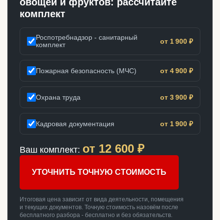
овощей и фруктов: рассчитайте
комплект
Роспотребнадзор - санитарный
от 1 900 ₽
комплект
Пожарная безопасность (МЧС)
от 4 900 ₽
Охрана труда
от 3 900 ₽
Кадровая документация
от 1 900 ₽
от
12 600
₽
Ваш комплект:
УТОЧНИТЬ ТОЧНУЮ СТОИМОСТЬ
Итоговая цена зависит от вида деятельности, помещения
и текущих документов. Точную стоимость назовём после
бесплатного разбора - бесплатно и без обязательств.