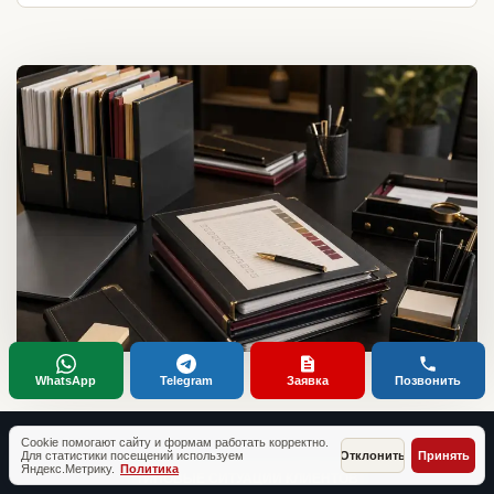
WhatsApp
Telegram
Заявка
Позвонить
Cookie помогают сайту и формам работать корректно.
Для статистики посещений используем
Отклонить
Принять
Яндекс.Метрику.
Политика
ТИПОВЫЕ СИТУАЦИИ КЛИЕНТОВ