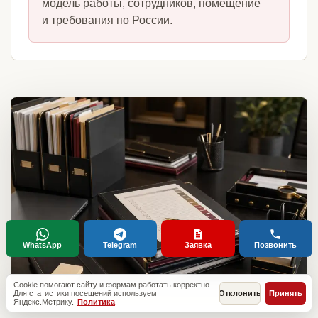
модель работы, сотрудников, помещение
и требования по России.
WhatsApp
Telegram
Заявка
Позвонить
Cookie помогают сайту и формам работать корректно.
Для статистики посещений используем
Отклонить
Принять
Яндекс.Метрику.
Политика