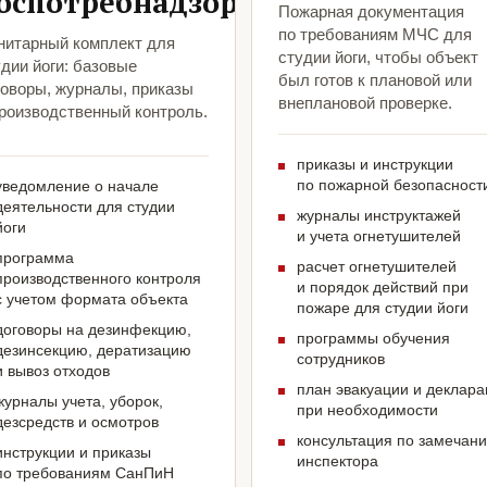
оспотребнадзора
Пожарная документация
по требованиям МЧС для
нитарный комплект для
студии йоги, чтобы объект
дии йоги: базовые
был готов к плановой или
говоры, журналы, приказы
внеплановой проверке.
производственный контроль.
приказы и инструкции
по пожарной безопасност
уведомление о начале
деятельности для студии
журналы инструктажей
йоги
и учета огнетушителей
программа
расчет огнетушителей
производственного контроля
и порядок действий при
с учетом формата объекта
пожаре для студии йоги
договоры на дезинфекцию,
программы обучения
дезинсекцию, дератизацию
сотрудников
и вывоз отходов
план эвакуации и деклар
журналы учета, уборок,
при необходимости
дезсредств и осмотров
консультация по замечан
инструкции и приказы
инспектора
по требованиям СанПиН