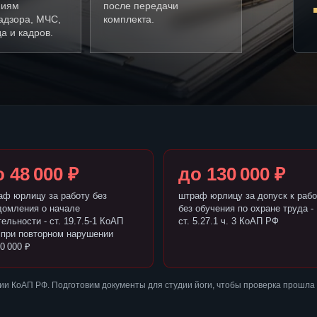
ниям
после передачи
адзора, МЧС,
комплекта.
а и кадров.
 48 000 ₽
до 130 000 ₽
аф юрлицу за работу без
штраф юрлицу за допуск к рабо
домления о начале
без обучения по охране труда -
ельности - ст. 19.7.5-1 КоАП
ст. 5.27.1 ч. 3 КоАП РФ
 при повторном нарушении
0 000 ₽
и КоАП РФ. Подготовим документы для студии йоги, чтобы проверка прошла