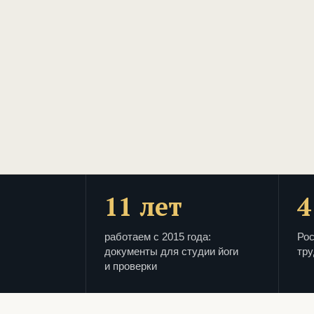
11 лет
4
работаем с 2015 года:
Рос
документы для студии йоги
тру
и проверки