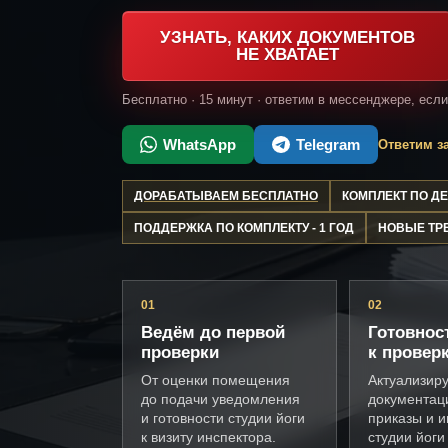
УЗНАТЬ, КАКИХ ДОКУМЕНТОВ
НЕ ХВАТАЕТ
Бесплатно · 15 минут · ответим в мессенджере, есл
WhatsApp
Telegram
Ответим за
ДОРАБАТЫВАЕМ БЕСПЛАТНО
КОМПЛЕКТ ПО 
ПОДДЕРЖКА ПО КОМПЛЕКТУ - 1 ГОД
НОВЫЕ ТР
01
02
Ведём до первой
Готовнос
проверки
к провер
От оценки помещения
Актуализир
до подачи уведомления
документац
и готовности студии йоги
приказы и и
к визиту инспектора.
студии йоги