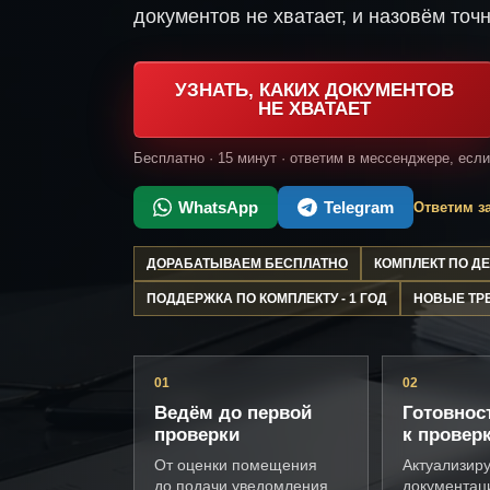
документов не хватает, и назовём точн
УЗНАТЬ, КАКИХ ДОКУМЕНТОВ
НЕ ХВАТАЕТ
Бесплатно · 15 минут · ответим в мессенджере, есл
WhatsApp
Telegram
Ответим за
ДОРАБАТЫВАЕМ БЕСПЛАТНО
КОМПЛЕКТ ПО 
ПОДДЕРЖКА ПО КОМПЛЕКТУ - 1 ГОД
НОВЫЕ ТР
01
02
Ведём до первой
Готовнос
проверки
к провер
От оценки помещения
Актуализир
до подачи уведомления
документац