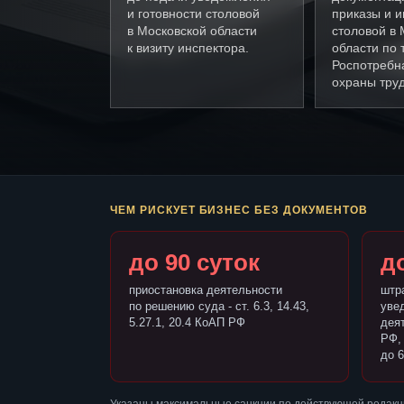
и готовности столовой
приказы и и
в Московской области
столовой в 
к визиту инспектора.
области по
Роспотребн
охраны труд
ЧЕМ РИСКУЕТ БИЗНЕС БЕЗ ДОКУМЕНТОВ
до 90 суток
до
приостановка деятельности
штр
по решению суда - ст. 6.3, 14.43,
уве
5.27.1, 20.4 КоАП РФ
деят
РФ,
до 6