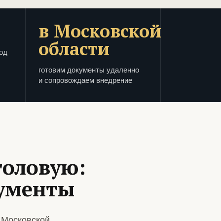
в Московской
области
од
готовим документы удаленно
и сопровождаем внедрение
толовую:
кументы
 Московской