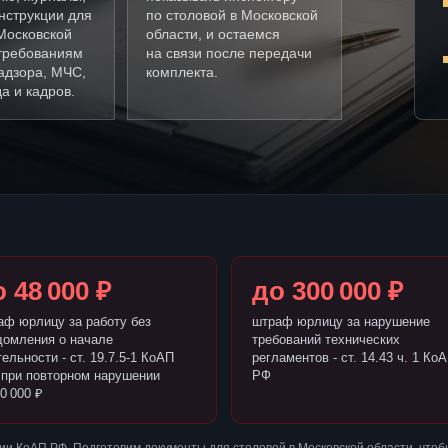
нструкции для
по столовой в Московской
Московской
области, и остаемся
 требованиям
на связи после передачи
адзора, МЧС,
комплекта.
а и кадров.
 48 000 ₽
до 300 000 ₽
аф юрлицу за работу без
штраф юрлицу за нарушение
домления о начале
требований технических
ельности - ст. 19.7.5-1 КоАП
регламентов - ст. 14.43 ч. 1 Ко
 при повторном нарушении
РФ
0 000 ₽