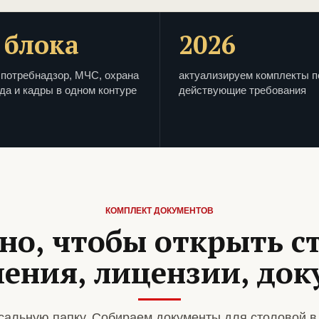
 блока
2026
потребнадзор, МЧС, охрана
актуализируем комплекты п
да и кадры в одном контуре
действующие требования
КОМПЛЕКТ ДОКУМЕНТОВ
но, чтобы открыть с
ения, лицензии, до
альную папку. Собираем документы для столовой в