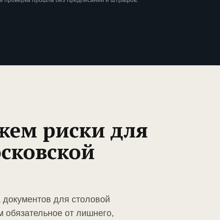
бы проверка прошла без предписаний и штрафов.
жем риски для
осковской
а документов для столовой
м обязательное от лишнего,