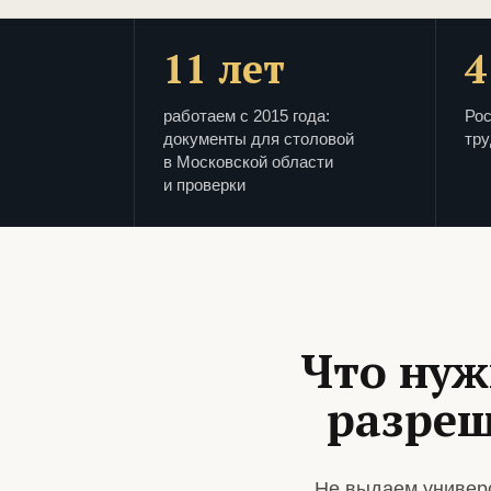
11 лет
4
работаем с 2015 года:
Рос
документы для столовой
тру
в Московской области
и проверки
Что нуж
разреш
Не выдаем универс