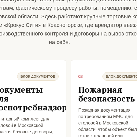
ствам, фактическому процессу работы, помещению, 
овской области. Здесь работают крупные торговые к
 «Крокус Сити» в Красногорске, где арендатор въез
роизводственного контроля и договоры на вывоз от
на себя.
03
БЛОК ДОКУМЕНТОВ
БЛОК ДОКУМЕНТ
окументы
Пожарная
ля
безопасность
оспотребнадзора
Пожарная документация
по требованиям МЧС для
нитарный комплект для
столовой в Московской
оловой в Московской
области, чтобы объект был
ласти: базовые договоры,
готов к плановой или