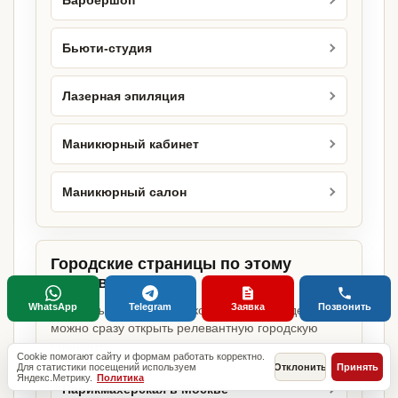
Барбершоп
Бьюти-студия
Лазерная эпиляция
Маникюрный кабинет
Маникюрный салон
Городские страницы по этому
направлению
WhatsApp
Telegram
Заявка
Позвонить
Если объект работает в конкретном городе,
можно сразу открыть релевантную городскую
страницу.
Cookie помогают сайту и формам работать корректно.
Для статистики посещений используем
Отклонить
Принять
Яндекс.Метрику.
Политика
Парикмахерская в Москве