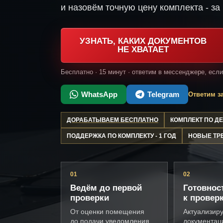
и назовём точную цену комплекта - за 
УЗНАТЬ, КАКИХ ДОКУМЕНТОВ
НЕ ХВАТАЕТ
Бесплатно · 15 минут · ответим в мессенджере, есл
WhatsApp
Telegram
Ответим за
ДОРАБАТЫВАЕМ БЕСПЛАТНО
КОМПЛЕКТ ПО 
ПОДДЕРЖКА ПО КОМПЛЕКТУ - 1 ГОД
НОВЫЕ ТР
01
02
Ведём до первой
Готовнос
проверки
к провер
От оценки помещения
Актуализир
до подачи уведомления
документац