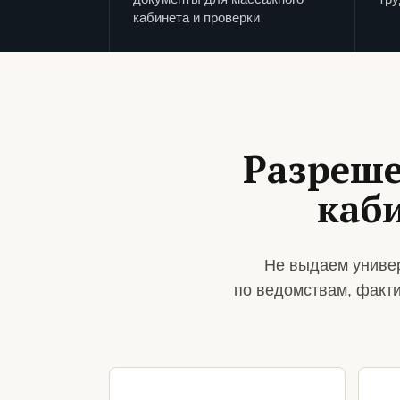
кабинета и проверки
Разреше
каб
Не выдаем универ
по ведомствам, факт