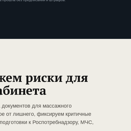
ка прошла без предписаний и штрафов.
жем риски для
абинета
а документов для массажного
ое от лишнего, фиксируем критичные
подготовки к Роспотребнадзору, МЧС,