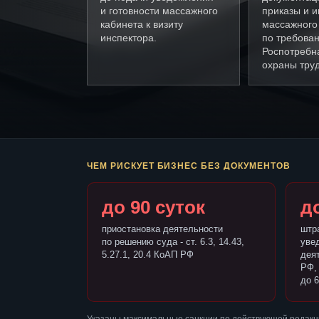
и готовности массажного
приказы и и
кабинета к визиту
массажного
инспектора.
по требова
Роспотребн
охраны труд
ЧЕМ РИСКУЕТ БИЗНЕС БЕЗ ДОКУМЕНТОВ
до 90 суток
до
приостановка деятельности
штр
по решению суда - ст. 6.3, 14.43,
уве
5.27.1, 20.4 КоАП РФ
деят
РФ,
до 6