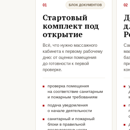
01
02
БЛОК ДОКУМЕНТОВ
Стартовый
Д
комплект под
д
открытие
Р
Всё, что нужно массажного
Са
кабинета к первому рабочему
ма
дню: от оценки помещения
ба
до готовности к первой
пр
проверке.
кон
проверка помещения
на соответствие санитарным
и пожарным требованиям
подача уведомления
о начале деятельности
санитарный и пожарный
блоки в правильной
последовательности