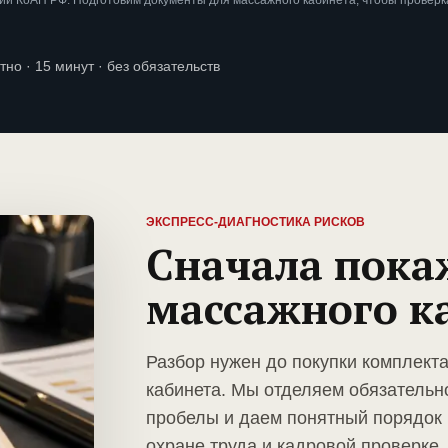
ии КоАП РФ. Подготовим документы для массажного кабинета, чтобы провер
тно · 15 минут · без обязательств
ЭКСПРЕСС-ДИАГНОСТИКА РИСКОВ
Сначала пока
массажного к
Разбор нужен до покупки комплект
кабинета. Мы отделяем обязательн
пробелы и даем понятный порядок 
охране труда и кадровой проверке.