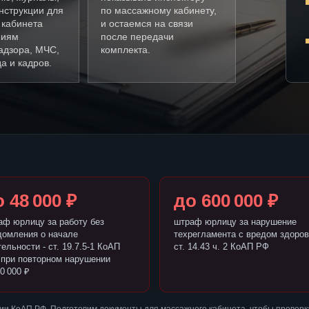
нструкции для
по массажному кабинету,
 кабинета
и остаемся на связи
ниям
после передачи
адзора, МЧС,
комплекта.
а и кадров.
 48 000 ₽
до 600 000 ₽
аф юрлицу за работу без
штраф юрлицу за нарушение
домления о начале
техрегламента с вредом здоров
ельности - ст. 19.7.5-1 КоАП
ст. 14.43 ч. 2 КоАП РФ
 при повторном нарушении
0 000 ₽