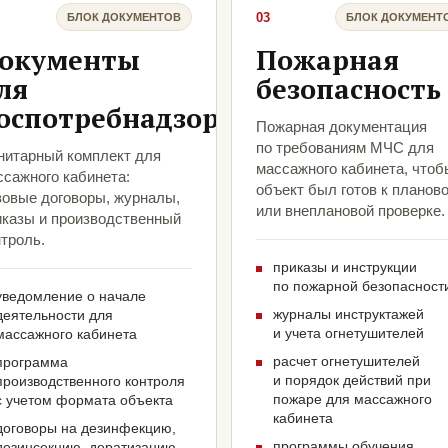
03
БЛОК ДОКУМЕНТОВ
БЛОК ДОКУМЕНТ
окументы
Пожарная
ля
безопасность
оспотребнадзора
Пожарная документация
по требованиям МЧС для
нитарный комплект для
массажного кабинета, чтоб
ссажного кабинета:
объект был готов к планов
зовые договоры, журналы,
или внеплановой проверке.
иказы и производственный
троль.
приказы и инструкции
по пожарной безопасност
уведомление о начале
журналы инструктажей
деятельности для
и учета огнетушителей
массажного кабинета
расчет огнетушителей
программа
и порядок действий при
производственного контроля
пожаре для массажного
с учетом формата объекта
кабинета
договоры на дезинфекцию,
программы обучения
дезинсекцию, дератизацию