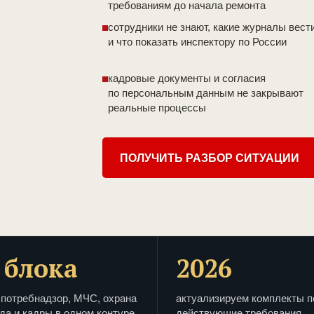
требованиям до начала ремонта
сотрудники не знают, какие журналы вест
и что показать инспектору по России
кадровые документы и согласия
по персональным данным не закрывают
реальные процессы
ПОЛУЧИТЬ РАЗБОР СИТУАЦИИ
 блока
2026
потребнадзор, МЧС, охрана
актуализируем комплекты п
да и кадры в одном контуре
действующие требования