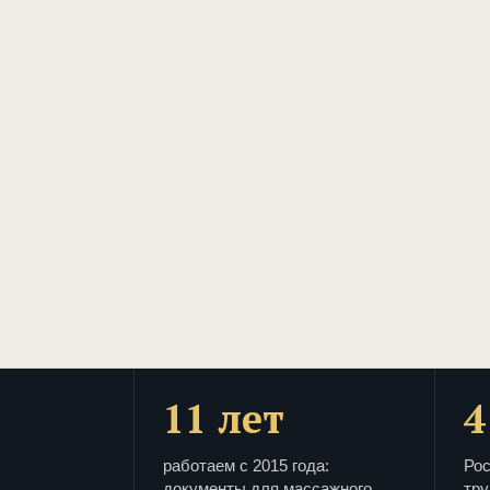
11 лет
4
работаем с 2015 года:
Рос
документы для массажного
тру