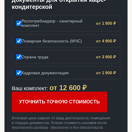
кондитерской
Роспотребнадзор - санитарный
от 1 900 ₽
комплект
Пожарная безопасность (МЧС)
от 4 900 ₽
Охрана труда
от 3 900 ₽
Кадровая документация
от 1 900 ₽
от
12 600
₽
Ваш комплект:
УТОЧНИТЬ ТОЧНУЮ СТОИМОСТЬ
Итоговая цена зависит от вида деятельности, помещения
и текущих документов. Точную стоимость назовём после
бесплатного разбора - бесплатно и без обязательств.