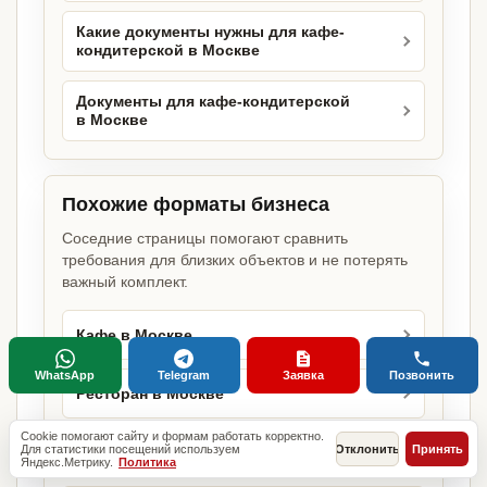
Какие документы нужны для кафе-
кондитерской в Москве
Документы для кафе-кондитерской
в Москве
Похожие форматы бизнеса
Соседние страницы помогают сравнить
требования для близких объектов и не потерять
важный комплект.
Кафе в Москве
WhatsApp
Telegram
Заявка
Позвонить
Ресторан в Москве
Cookie помогают сайту и формам работать корректно.
Для статистики посещений используем
Отклонить
Принять
Кофейня в Москве
Яндекс.Метрику.
Политика