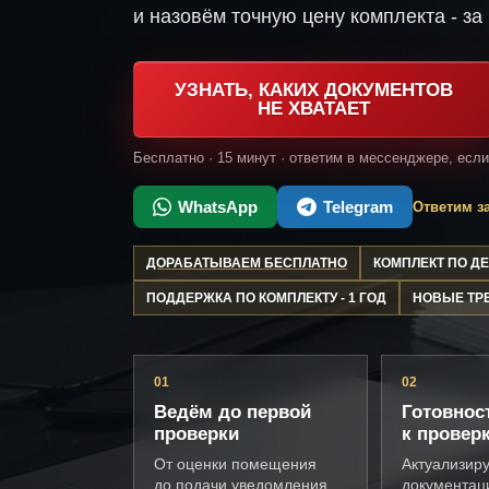
и назовём точную цену комплекта - за 
УЗНАТЬ, КАКИХ ДОКУМЕНТОВ
НЕ ХВАТАЕТ
Бесплатно · 15 минут · ответим в мессенджере, есл
WhatsApp
Telegram
Ответим за
ДОРАБАТЫВАЕМ БЕСПЛАТНО
КОМПЛЕКТ ПО 
ПОДДЕРЖКА ПО КОМПЛЕКТУ - 1 ГОД
НОВЫЕ ТР
01
02
Ведём до первой
Готовнос
проверки
к провер
От оценки помещения
Актуализир
до подачи уведомления
документац