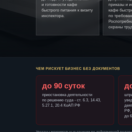
и готовности кафе
приказы и и
быстрого питания к визиту
кафе быстр
инспектора.
по требова
Роспотребн
охраны труд
ЧЕМ РИСКУЕТ БИЗНЕС БЕЗ ДОКУМЕНТОВ
до 90 суток
до
приостановка деятельности
штр
по решению суда - ст. 6.3, 14.43,
уве
5.27.1, 20.4 КоАП РФ
деят
РФ,
до 6