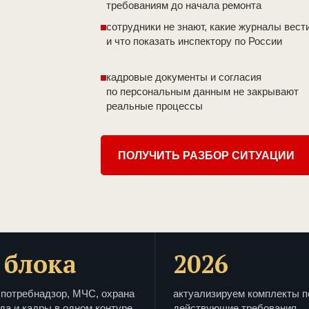
требованиям до начала ремонта
сотрудники не знают, какие журналы вест
и что показать инспектору по России
кадровые документы и согласия
по персональным данным не закрывают
реальные процессы
ПОЛУЧИТЬ РАЗБОР СИТУАЦИИ
 блока
2026
потребнадзор, МЧС, охрана
актуализируем комплекты п
да и кадры в одном контуре
действующие требования