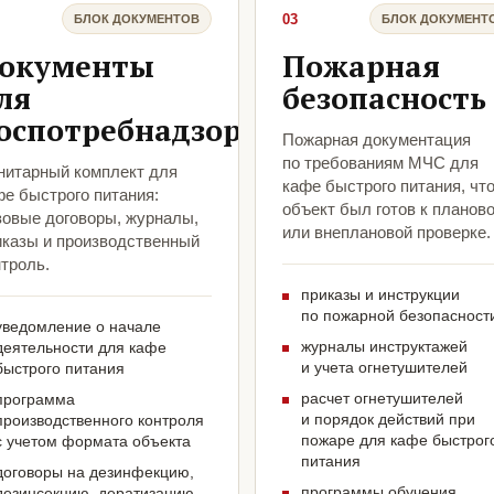
03
БЛОК ДОКУМЕНТОВ
БЛОК ДОКУМЕНТ
окументы
Пожарная
ля
безопасность
оспотребнадзора
Пожарная документация
по требованиям МЧС для
нитарный комплект для
кафе быстрого питания, чт
фе быстрого питания:
объект был готов к планов
зовые договоры, журналы,
или внеплановой проверке.
иказы и производственный
троль.
приказы и инструкции
по пожарной безопасност
уведомление о начале
журналы инструктажей
деятельности для кафе
и учета огнетушителей
быстрого питания
расчет огнетушителей
программа
и порядок действий при
производственного контроля
пожаре для кафе быстрог
с учетом формата объекта
питания
договоры на дезинфекцию,
программы обучения
дезинсекцию, дератизацию