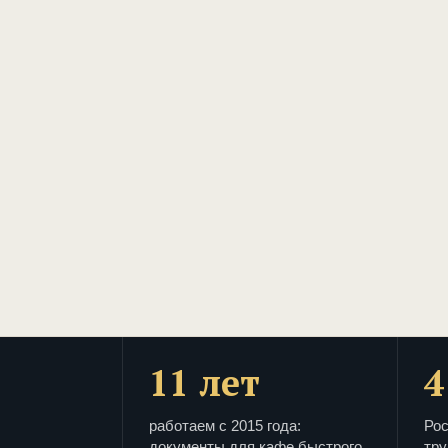
11 лет
4
работаем с 2015 года:
Рос
документы для кафе быстрого
тру