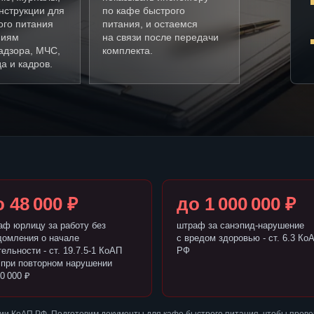
нструкции для
по кафе быстрого
ого питания
питания, и остаемся
ниям
на связи после передачи
адзора, МЧС,
комплекта.
а и кадров.
 48 000 ₽
до 1 000 000 ₽
аф юрлицу за работу без
штраф за санэпид-нарушение
домления о начале
с вредом здоровью - ст. 6.3 Ко
ельности - ст. 19.7.5-1 КоАП
РФ
 при повторном нарушении
0 000 ₽