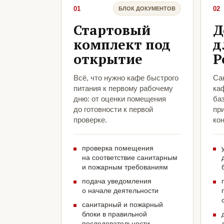
01
02
БЛОК ДОКУМЕНТОВ
Стартовый
Д
комплект под
д
открытие
Р
Всё, что нужно кафе быстрого
Са
питания к первому рабочему
ка
дню: от оценки помещения
ба
до готовности к первой
пр
проверке.
кон
проверка помещения
на соответствие санитарным
и пожарным требованиям
подача уведомления
о начале деятельности
санитарный и пожарный
блоки в правильной
последовательности