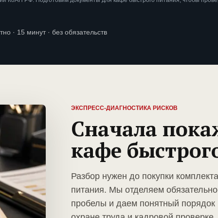
ии КоАП РФ. Подготовим документы для кафе быстрого питания, чтобы пров
тно · 15 минут · без обязательств
ЭКСПРЕСС-ДИАГНОСТИКА РИСКОВ
Сначала пока
кафе быстрог
Разбор нужен до покупки комплект
питания. Мы отделяем обязательно
пробелы и даем понятный порядок 
охране труда и кадровой проверке.