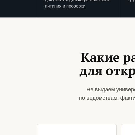
питания и проверки
Какие р
для отк
Не выдаем универс
по ведомствам, факт