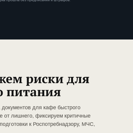
ерка прошла без предписаний и штрафов.
жем риски для
о питания
а документов для кафе быстрого
е от лишнего, фиксируем критичные
подготовки к Роспотребнадзору, МЧС,