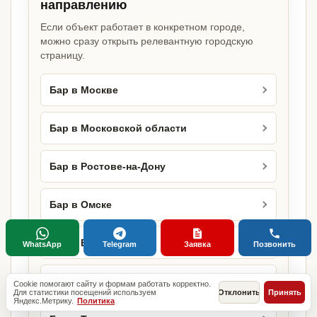
направлению
Если объект работает в конкретном городе,
можно сразу открыть релевантную городскую
страницу.
Бар в Москве
Бар в Московской области
Бар в Ростове-на-Дону
Бар в Омске
Бар в Воронеже
WhatsApp
Telegram
Заявка
Позвонить
Бар в Перми
Cookie помогают сайту и формам работать корректно.
Для статистики посещений используем
Отклонить
Принять
Яндекс.Метрику.
Политика