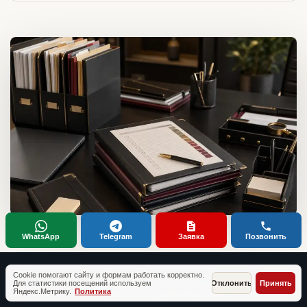
WhatsApp
Telegram
Заявка
Позвонить
Cookie помогают сайту и формам работать корректно.
Для статистики посещений используем
Отклонить
Принять
Яндекс.Метрику.
Политика
ТИПОВЫЕ СИТУАЦИИ КЛИЕНТОВ