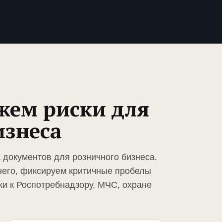
жем риски для
изнеса
 документов для розничного бизнеса.
него, фиксируем критичные пробелы
ки к Роспотребнадзору, МЧС, охране