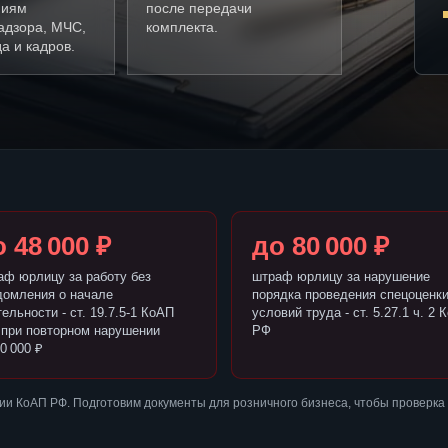
ниям
после передачи
адзора, МЧС,
комплекта.
а и кадров.
 48 000 ₽
до 80 000 ₽
аф юрлицу за работу без
штраф юрлицу за нарушение
домления о начале
порядка проведения спецоценк
ельности - ст. 19.7.5-1 КоАП
условий труда - ст. 5.27.1 ч. 2 
 при повторном нарушении
РФ
0 000 ₽
и КоАП РФ. Подготовим документы для розничного бизнеса, чтобы проверка