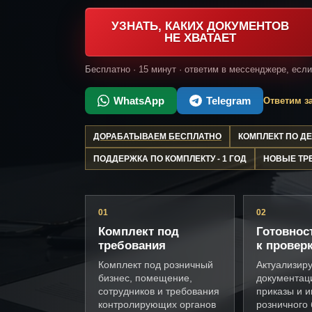
УЗНАТЬ, КАКИХ ДОКУМЕНТОВ
НЕ ХВАТАЕТ
Бесплатно · 15 минут · ответим в мессенджере, есл
WhatsApp
Telegram
Ответим за
ДОРАБАТЫВАЕМ БЕСПЛАТНО
КОМПЛЕКТ ПО 
ПОДДЕРЖКА ПО КОМПЛЕКТУ - 1 ГОД
НОВЫЕ ТР
01
02
Комплект под
Готовнос
требования
к провер
Комплект под розничный
Актуализир
бизнес, помещение,
документац
сотрудников и требования
приказы и и
контролирующих органов
розничного 