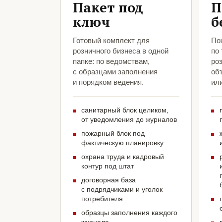
Пакет под
П
ключ
б
Готовый комплект для
По
розничного бизнеса в одной
по
папке: по ведомствам,
роз
с образцами заполнения
объ
и порядком ведения.
ил
санитарный блок целиком,
от уведомления до журналов
пожарный блок под
фактическую планировку
охрана труда и кадровый
контур под штат
договорная база
с подрядчиками и уголок
потребителя
образцы заполнения каждого