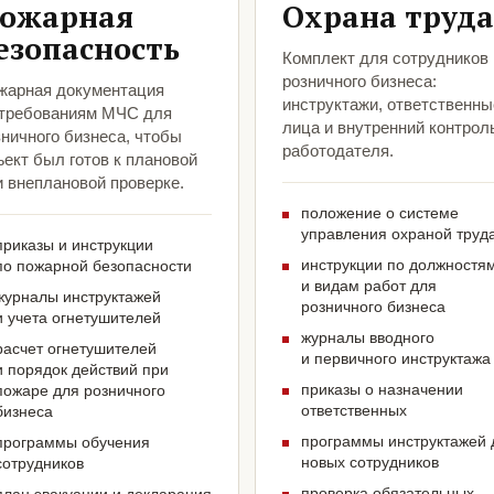
ожарная
Охрана труда
езопасность
Комплект для сотрудников
розничного бизнеса:
жарная документация
инструктажи, ответственны
 требованиям МЧС для
лица и внутренний контрол
ничного бизнеса, чтобы
работодателя.
ект был готов к плановой
и внеплановой проверке.
положение о системе
управления охраной труд
приказы и инструкции
инструкции по должностя
по пожарной безопасности
и видам работ для
журналы инструктажей
розничного бизнеса
и учета огнетушителей
журналы вводного
расчет огнетушителей
и первичного инструктажа
и порядок действий при
приказы о назначении
пожаре для розничного
ответственных
бизнеса
программы инструктажей 
программы обучения
новых сотрудников
сотрудников
проверка обязательных