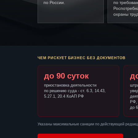
по России.
по требова
Роспотребн
охраны труд
ЧЕМ РИСКУЕТ БИЗНЕС БЕЗ ДОКУМЕНТОВ
до 90 суток
до
приостановка деятельности
штр
по решению суда - ст. 6.3, 14.43,
уве
5.27.1, 20.4 КоАП РФ
деят
РФ,
до 6
Указаны максимальные санкции по действующей редакци