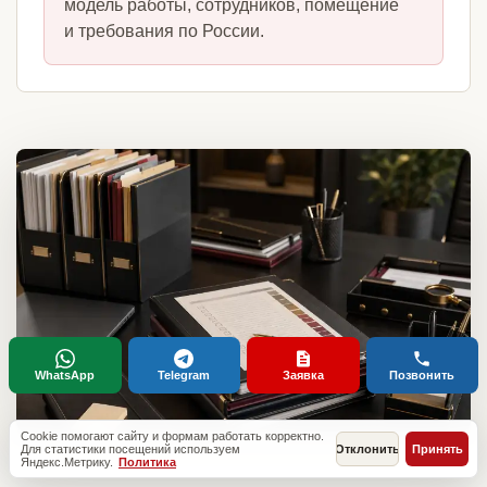
модель работы, сотрудников, помещение
и требования по России.
WhatsApp
Telegram
Заявка
Позвонить
Cookie помогают сайту и формам работать корректно.
Для статистики посещений используем
Отклонить
Принять
Яндекс.Метрику.
Политика