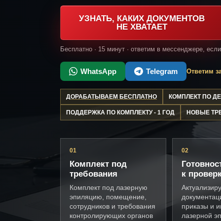
УЗНАТЬ, КАКИХ ДОКУМЕНТОВ
НЕ ХВАТАЕТ
Бесплатно · 15 минут · ответим в мессенджере, есл
WhatsApp
Telegram
Ответим за
ДОРАБАТЫВАЕМ БЕСПЛАТНО
КОМПЛЕКТ ПО 
ПОДДЕРЖКА ПО КОМПЛЕКТУ - 1 ГОД
НОВЫЕ ТР
01
02
Комплект под
Готовнос
требования
к провер
Комплект под лазерную
Актуализир
эпиляцию, помещение,
документац
сотрудников и требования
приказы и и
контролирующих органов
лазерной э