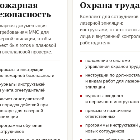
ожарная
Охрана труда
езопасность
Комплект для сотрудников
лазерной эпиляции:
жарная документация
инструктажи, ответственны
 требованиям МЧС для
лица и внутренний контрол
зерной эпиляции, чтобы
работодателя.
ект был готов к плановой
и внеплановой проверке.
положение о системе
управления охраной труд
приказы и инструкции
инструкции по должностя
по пожарной безопасности
и видам работ для лазерн
журналы инструктажей
эпиляции
и учета огнетушителей
журналы вводного
расчет огнетушителей
и первичного инструктажа
и порядок действий при
приказы о назначении
пожаре для лазерной
ответственных
эпиляции
программы инструктажей 
программы обучения
новых сотрудников
сотрудников
проверка обязательных