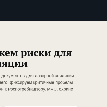
жем риски для
ляции
а документов для лазерной эпиляции.
него, фиксируем критичные пробелы
ки к Роспотребнадзору, МЧС, охране