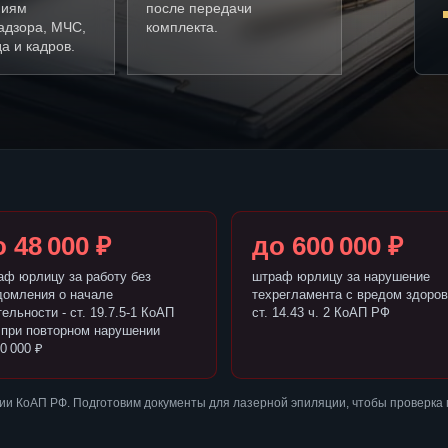
ниям
после передачи
адзора, МЧС,
комплекта.
а и кадров.
 48 000 ₽
до 600 000 ₽
аф юрлицу за работу без
штраф юрлицу за нарушение
домления о начале
техрегламента с вредом здоров
ельности - ст. 19.7.5-1 КоАП
ст. 14.43 ч. 2 КоАП РФ
 при повторном нарушении
0 000 ₽
ии КоАП РФ. Подготовим документы для лазерной эпиляции, чтобы проверка