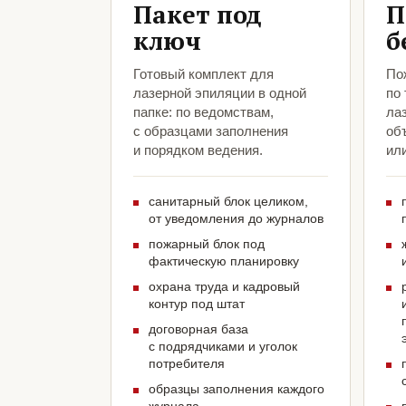
Пакет под
П
ключ
б
Готовый комплект для
По
лазерной эпиляции в одной
по
папке: по ведомствам,
ла
с образцами заполнения
объ
и порядком ведения.
ил
санитарный блок целиком,
от уведомления до журналов
пожарный блок под
фактическую планировку
охрана труда и кадровый
контур под штат
договорная база
с подрядчиками и уголок
потребителя
образцы заполнения каждого