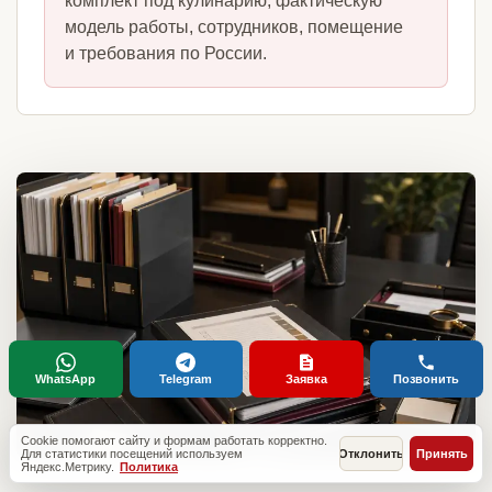
комплект под кулинарию, фактическую
модель работы, сотрудников, помещение
и требования по России.
WhatsApp
Telegram
Заявка
Позвонить
Cookie помогают сайту и формам работать корректно.
Для статистики посещений используем
Отклонить
Принять
Яндекс.Метрику.
Политика