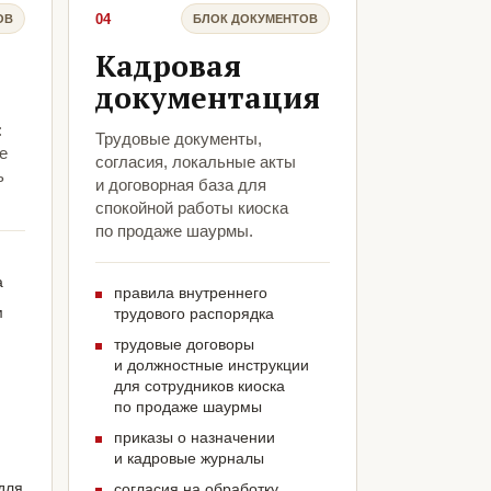
04
ОВ
БЛОК ДОКУМЕНТОВ
Кадровая
документация
:
Трудовые документы,
е
согласия, локальные акты
ь
и договорная база для
спокойной работы киоска
по продаже шаурмы.
а
правила внутреннего
м
трудового распорядка
трудовые договоры
и должностные инструкции
для сотрудников киоска
по продаже шаурмы
приказы о назначении
и кадровые журналы
для
согласия на обработку