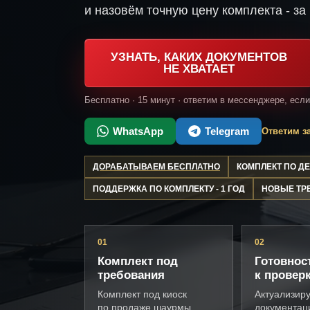
и назовём точную цену комплекта - за 
УЗНАТЬ, КАКИХ ДОКУМЕНТОВ
НЕ ХВАТАЕТ
Бесплатно · 15 минут · ответим в мессенджере, есл
WhatsApp
Telegram
Ответим за
ДОРАБАТЫВАЕМ БЕСПЛАТНО
КОМПЛЕКТ ПО 
ПОДДЕРЖКА ПО КОМПЛЕКТУ - 1 ГОД
НОВЫЕ ТР
01
02
Комплект под
Готовнос
требования
к провер
Комплект под киоск
Актуализир
по продаже шаурмы,
документац