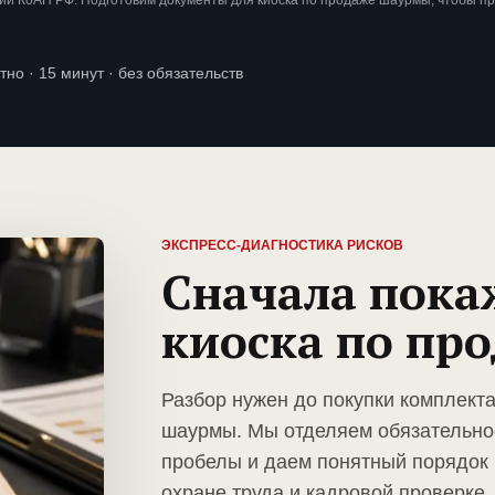
ии КоАП РФ. Подготовим документы для киоска по продаже шаурмы, чтобы п
тно · 15 минут · без обязательств
ЭКСПРЕСС-ДИАГНОСТИКА РИСКОВ
Сначала пока
киоска по пр
Разбор нужен до покупки комплект
шаурмы. Мы отделяем обязательно
пробелы и даем понятный порядок 
охране труда и кадровой проверке.