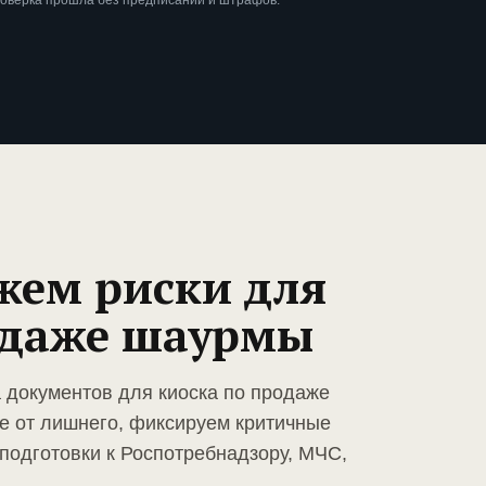
роверка прошла без предписаний и штрафов.
жем риски для
одаже шаурмы
а документов для киоска по продаже
е от лишнего, фиксируем критичные
подготовки к Роспотребнадзору, МЧС,