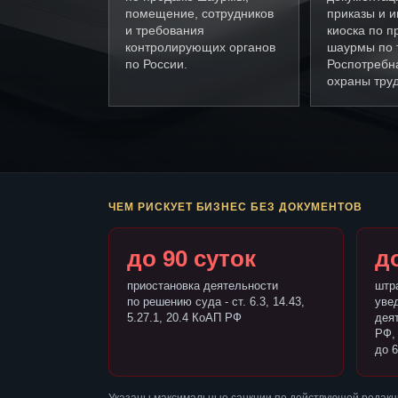
помещение, сотрудников
приказы и и
и требования
киоска по п
контролирующих органов
шаурмы по 
по России.
Роспотребн
охраны труд
ЧЕМ РИСКУЕТ БИЗНЕС БЕЗ ДОКУМЕНТОВ
до 90 суток
до
приостановка деятельности
штр
по решению суда - ст. 6.3, 14.43,
уве
5.27.1, 20.4 КоАП РФ
деят
РФ,
до 6