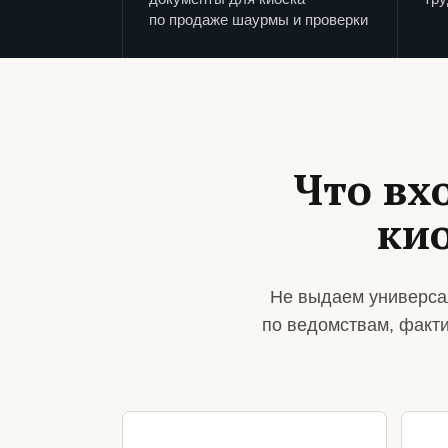
по продаже шаурмы и проверки
Что вх
ки
Не выдаем универса
по ведомствам, факт