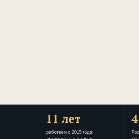
11 лет
4
работаем с 2015 года:
Рос
документы для киоска
тру