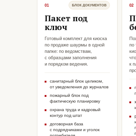
01
02
БЛОК ДОКУМЕНТОВ
Пакет под
П
ключ
б
Готовый комплект для киоска
По
по продаже шаурмы в одной
по
папке: по ведомствам,
ки
с образцами заполнения
чт
и порядком ведения.
к 
про
санитарный блок целиком,
от уведомления до журналов
пожарный блок под
фактическую планировку
охрана труда и кадровый
контур под штат
договорная база
с подрядчиками и уголок
потребителя