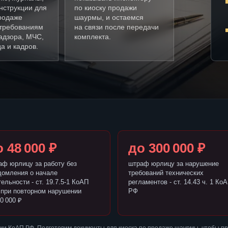
нструкции для
по киоску продажи
родаже
шаурмы, и остаемся
требованиям
на связи после передачи
адзора, МЧС,
комплекта.
а и кадров.
 48 000 ₽
до 300 000 ₽
аф юрлицу за работу без
штраф юрлицу за нарушение
домления о начале
требований технических
ельности - ст. 19.7.5-1 КоАП
регламентов - ст. 14.43 ч. 1 Ко
 при повторном нарушении
РФ
0 000 ₽