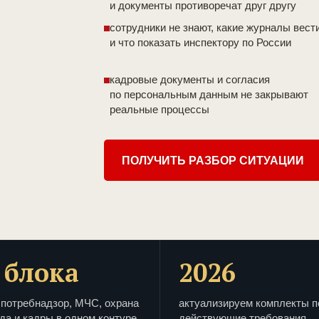
и документы противоречат друг другу
сотрудники не знают, какие журналы вест
и что показать инспектору по России
кадровые документы и согласия
по персональным данным не закрывают
реальные процессы
ПОЛУЧИТЬ РАЗБОР СИТУАЦИИ
 блока
2026
потребнадзор, МЧС, охрана
актуализируем комплекты п
да и кадры в одном контуре
действующие требования