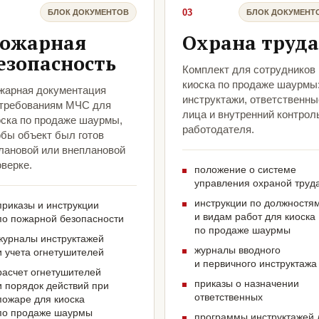
03
БЛОК ДОКУМЕНТОВ
БЛОК ДОКУМЕНТ
ожарная
Охрана труда
езопасность
Комплект для сотрудников
киоска по продаже шаурмы
жарная документация
инструктажи, ответственны
 требованиям МЧС для
лица и внутренний контрол
оска по продаже шаурмы,
работодателя.
обы объект был готов
плановой или внеплановой
верке.
положение о системе
управления охраной труд
инструкции по должностя
приказы и инструкции
и видам работ для киоска
по пожарной безопасности
по продаже шаурмы
журналы инструктажей
журналы вводного
и учета огнетушителей
и первичного инструктажа
расчет огнетушителей
приказы о назначении
и порядок действий при
ответственных
пожаре для киоска
по продаже шаурмы
программы инструктажей 