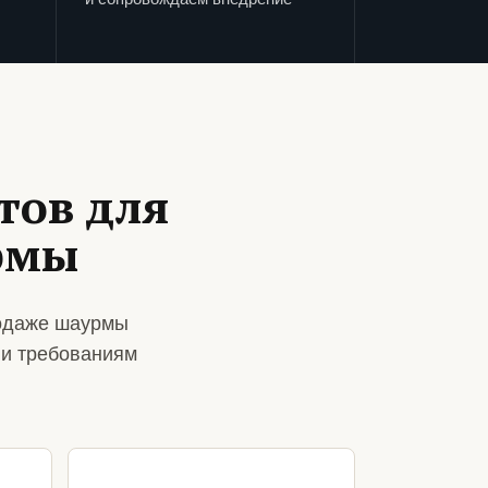
тов для
рмы
родаже шаурмы
 и требованиям