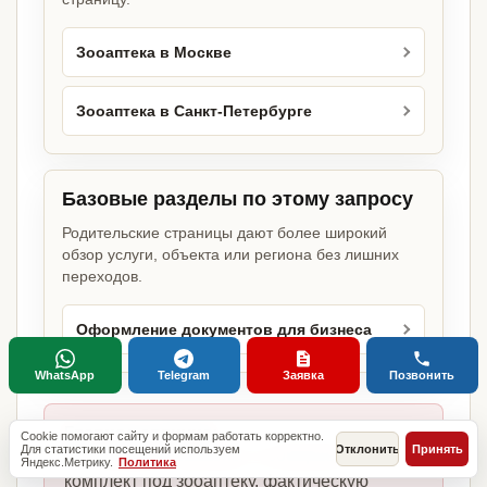
Зооаптека в Москве
Зооаптека в Санкт-Петербурге
Базовые разделы по этому запросу
Родительские страницы дают более широкий
обзор услуги, объекта или региона без лишних
переходов.
Оформление документов для бизнеса
WhatsApp
Telegram
Заявка
Позвонить
Главное отличие:
Cookie помогают сайту и формам работать корректно.
Для статистики посещений используем
Отклонить
Принять
не копируем шаблоны, а собираем
Яндекс.Метрику.
Политика
комплект под зооаптеку, фактическую