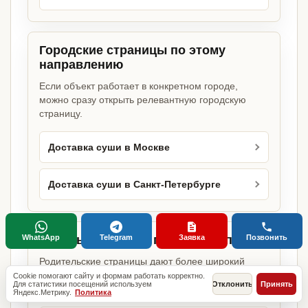
Городские страницы по этому
направлению
Если объект работает в конкретном городе,
можно сразу открыть релевантную городскую
страницу.
Доставка суши в Москве
Доставка суши в Санкт-Петербурге
WhatsApp
Telegram
Заявка
Позвонить
Базовые разделы по этому запросу
Родительские страницы дают более широкий
обзор услуги, объекта или региона без лишних
Cookie помогают сайту и формам работать корректно.
Для статистики посещений используем
Отклонить
Принять
переходов.
Яндекс.Метрику.
Политика