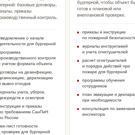
бургерной, чтобы объект б
герной: базовые договоры,
готов к плановой или
рналы, приказы
внеплановой проверке.
производственный контроль.
приказы и инструкции
по пожарной безопасност
уведомление о начале
деятельности для бургерной
журналы инструктажей
и учета огнетушителей
программа
производственного контроля
расчет огнетушителей
с учетом формата объекта
и порядок действий при
пожаре для бургерной
договоры на дезинфекцию,
дезинсекцию, дератизацию
программы обучения
и вывоз отходов
сотрудников
журналы учета, уборок,
план эвакуации и деклар
дезсредств и осмотров
при необходимости
инструкции и приказы
консультация по замечан
по требованиям СанПиН
инспектора
по России
чек-лист готовности
к проверке для бургерной