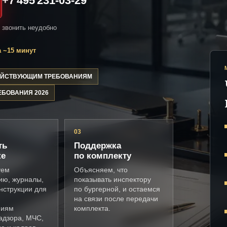
+7 495 231-03-29
и звонить неудобно
 ~15 минут
ДЕЙСТВУЮЩИМ ТРЕБОВАНИЯМ
ЕБОВАНИЯ 2026
03
ть
Поддержка
ке
по комплекту
уем
Объясняем, что
ию, журналы,
показывать инспектору
нструкции для
по бургерной, и остаемся
на связи после передачи
ниям
комплекта.
адзора, МЧС,