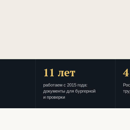
11 лет
4
работаем с 2015 года:
Рос
документы для бургерной
тру
и проверки