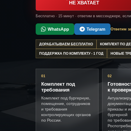
НЕ ХВАТАЕТ
Бесплатно · 15 минут · ответим в мессенджере, есл
WhatsApp
Telegram
Ответим за
ДОРАБАТЫВАЕМ БЕСПЛАТНО
КОМПЛЕКТ ПО 
ПОДДЕРЖКА ПО КОМПЛЕКТУ - 1 ГОД
НОВЫЕ ТР
01
02
Комплект под
Готовнос
требования
к провер
Комплект под бургерную,
Актуализир
помещение, сотрудников
документац
и требования
приказы и и
контролирующих органов
бургерной
по России.
по требова
Роспотребн