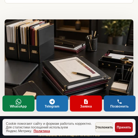
WhatsApp
Telegram
Заявка
Позвонить
Cookie помогают сайту и формам работать корректно.
Для статистики посещений используем
Отклонить
Принять
Яндекс.Метрику.
Политика
ТИПОВЫЕ СИТУАЦИИ КЛИЕНТОВ