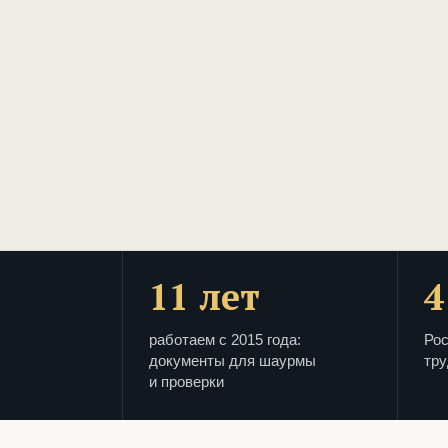
11 лет
4
работаем с 2015 года:
Рос
документы для шаурмы
тру
и проверки