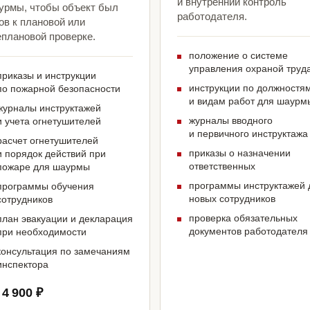
и внутренний контроль
урмы, чтобы объект был
работодателя.
ов к плановой или
еплановой проверке.
положение о системе
управления охраной труд
приказы и инструкции
инструкции по должностя
по пожарной безопасности
и видам работ для шаурм
журналы инструктажей
журналы вводного
и учета огнетушителей
и первичного инструктажа
расчет огнетушителей
приказы о назначении
и порядок действий при
ответственных
пожаре для шаурмы
программы инструктажей 
программы обучения
новых сотрудников
сотрудников
проверка обязательных
план эвакуации и декларация
документов работодателя
при необходимости
консультация по замечаниям
инспектора
 4 900 ₽