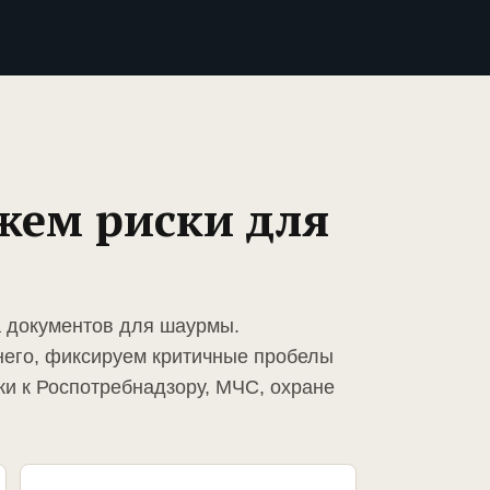
жем риски для
а документов для шаурмы.
него, фиксируем критичные пробелы
ки к Роспотребнадзору, МЧС, охране