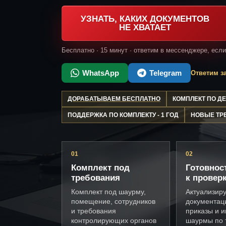
УЗНАТЬ, КАКИХ ДОКУМЕНТОВ
НЕ ХВАТАЕТ
Бесплатно · 15 минут · ответим в мессенджере, есл
WhatsApp
Telegram
Ответим за
ДОРАБАТЫВАЕМ БЕСПЛАТНО
КОМПЛЕКТ ПО 
ПОДДЕРЖКА ПО КОМПЛЕКТУ - 1 ГОД
НОВЫЕ ТР
01
02
Комплект под
Готовнос
требования
к провер
Комплект под шаурму,
Актуализир
помещение, сотрудников
документац
и требования
приказы и и
контролирующих органов
шаурмы по 