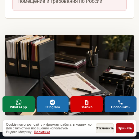
помещение и требования по России.
WhatsApp
Telegram
Заявка
Позвонить
Cookie помогают сайту и формам работать корректно.
Для статистики посещений используем
Отклонить
Принять
Яндекс.Метрику.
Политика