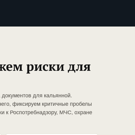
жем риски для
а документов для кальянной.
него, фиксируем критичные пробелы
ки к Роспотребнадзору, МЧС, охране