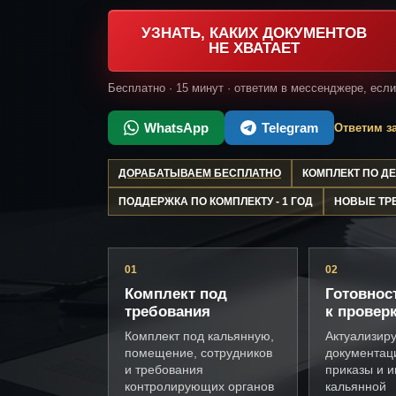
УЗНАТЬ, КАКИХ ДОКУМЕНТОВ
НЕ ХВАТАЕТ
Бесплатно · 15 минут · ответим в мессенджере, есл
WhatsApp
Telegram
Ответим за
ДОРАБАТЫВАЕМ БЕСПЛАТНО
КОМПЛЕКТ ПО 
ПОДДЕРЖКА ПО КОМПЛЕКТУ - 1 ГОД
НОВЫЕ ТР
01
02
Комплект под
Готовнос
требования
к провер
Комплект под кальянную,
Актуализир
помещение, сотрудников
документац
и требования
приказы и и
контролирующих органов
кальянной