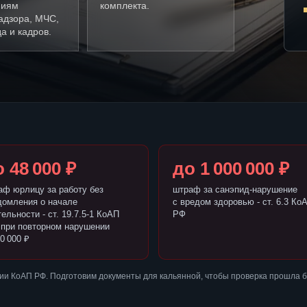
ниям
комплекта.
адзора, МЧС,
а и кадров.
 48 000 ₽
до 1 000 000 ₽
аф юрлицу за работу без
штраф за санэпид-нарушение
домления о начале
с вредом здоровью - ст. 6.3 Ко
ельности - ст. 19.7.5-1 КоАП
РФ
 при повторном нарушении
0 000 ₽
ии КоАП РФ. Подготовим документы для кальянной, чтобы проверка прошла 