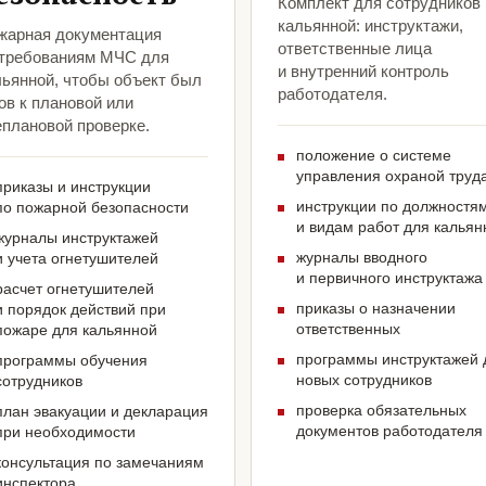
Комплект для сотрудников
кальянной: инструктажи,
жарная документация
ответственные лица
 требованиям МЧС для
и внутренний контроль
льянной, чтобы объект был
работодателя.
ов к плановой или
еплановой проверке.
положение о системе
управления охраной труд
приказы и инструкции
инструкции по должностя
по пожарной безопасности
и видам работ для кальян
журналы инструктажей
журналы вводного
и учета огнетушителей
и первичного инструктажа
расчет огнетушителей
приказы о назначении
и порядок действий при
ответственных
пожаре для кальянной
программы инструктажей 
программы обучения
новых сотрудников
сотрудников
проверка обязательных
план эвакуации и декларация
документов работодателя
при необходимости
консультация по замечаниям
инспектора