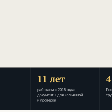
11 лет
4
работаем с 2015 года:
Рос
документы для кальянной
тру
и проверки