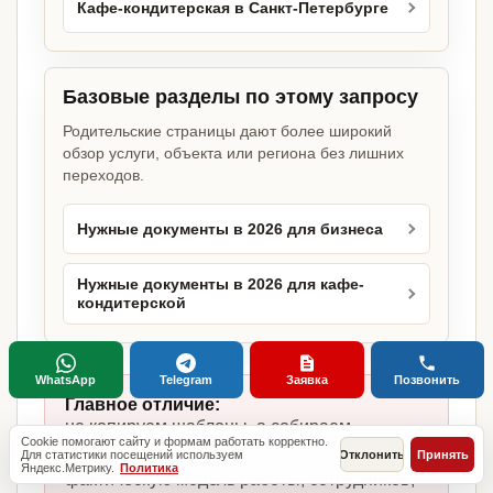
Кафе-кондитерская в Санкт-Петербурге
Базовые разделы по этому запросу
Родительские страницы дают более широкий
обзор услуги, объекта или региона без лишних
переходов.
Нужные документы в 2026 для бизнеса
Нужные документы в 2026 для кафе-
кондитерской
WhatsApp
Telegram
Заявка
Позвонить
Главное отличие:
не копируем шаблоны, а собираем
Cookie помогают сайту и формам работать корректно.
комплект под кафе-кондитерскую,
Для статистики посещений используем
Отклонить
Принять
Яндекс.Метрику.
Политика
фактическую модель работы, сотрудников,