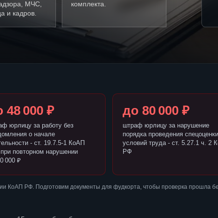
адзора, МЧС,
комплекта.
а и кадров.
 48 000 ₽
до 80 000 ₽
аф юрлицу за работу без
штраф юрлицу за нарушение
домления о начале
порядка проведения спецоценк
ельности - ст. 19.7.5-1 КоАП
условий труда - ст. 5.27.1 ч. 2 
 при повторном нарушении
РФ
0 000 ₽
ии КоАП РФ. Подготовим документы для фудкорта, чтобы проверка прошла б