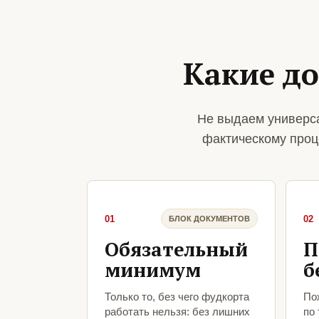
Какие д
Не выдаем универса
фактическому проц
01
02
БЛОК ДОКУМЕНТОВ
Обязательный
П
минимум
б
Только то, без чего фудкорта
По
работать нельзя: без лишних
по