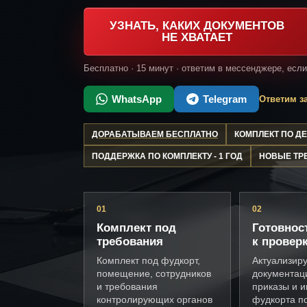
УЗНАТЬ, КАКИХ ДОКУМЕНТОВ
НЕ ХВАТАЕТ
Бесплатно · 15 минут · ответим в мессенджере, есл
WhatsApp
Telegram
Ответим за
ДОРАБАТЫВАЕМ БЕСПЛАТНО
КОМПЛЕКТ ПО 
ПОДДЕРЖКА ПО КОМПЛЕКТУ - 1 ГОД
НОВЫЕ ТР
01
02
Комплект под
Готовнос
требования
к провер
Комплект под фудкорт,
Актуализир
помещение, сотрудников
документац
и требования
приказы и и
контролирующих органов
фудкорта п