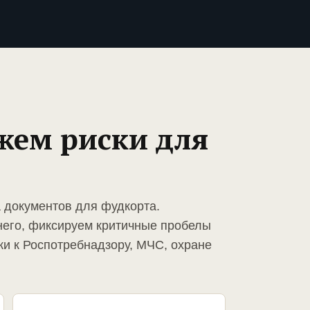
жем риски для
а документов для фудкорта.
него, фиксируем критичные пробелы
ки к Роспотребнадзору, МЧС, охране