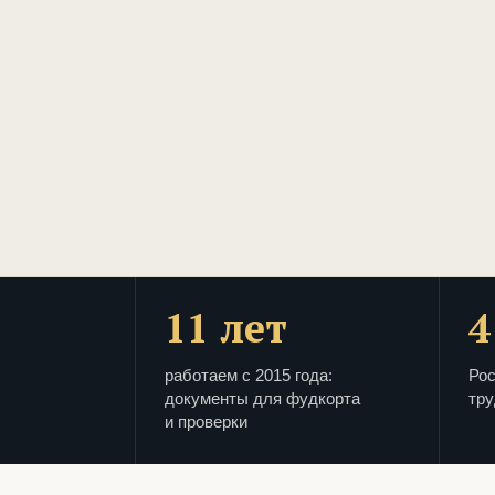
11 лет
4
работаем с 2015 года:
Рос
документы для фудкорта
тру
и проверки