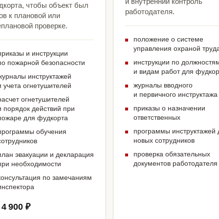
и внутренний контроль
дкорта, чтобы объект был
работодателя.
ов к плановой или
еплановой проверке.
положение о системе
управления охраной труд
приказы и инструкции
инструкции по должностя
по пожарной безопасности
и видам работ для фудко
журналы инструктажей
журналы вводного
и учета огнетушителей
и первичного инструктажа
расчет огнетушителей
приказы о назначении
и порядок действий при
ответственных
пожаре для фудкорта
программы инструктажей 
программы обучения
новых сотрудников
сотрудников
проверка обязательных
план эвакуации и декларация
документов работодателя
при необходимости
консультация по замечаниям
инспектора
 4 900 ₽