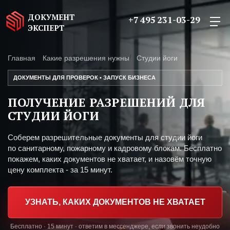
ДОКУМЕНТ
+7 495 231-03-29
ЭКСПЕРТ
Главная
Какие разрешения нужны
Студии йоги
ДОКУМЕНТЫ ДЛЯ ПРОВЕРОК • ЗАПУСК БИЗНЕСА
ПОЛУЧЕНИЕ РАЗРЕШЕНИЙ ДЛЯ
СТУДИИ ЙОГИ
Соберем разрешительные документы для студии йоги
по санитарному, пожарному и кадровому блокам. Бесплатно
покажем, каких документов не хватает, и назовём точную
цену комплекта - за 15 минут.
УЗНАТЬ, КАКИХ ДОКУМЕНТОВ НЕ ХВАТАЕТ
Бесплатно · 15 минут · ответим в мессенджере, если звонить неудобно