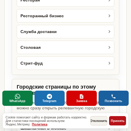
Ресторан
Ресторанный бизнес
Служба доставки
Столовая
Стрит-фуд
Городские страницы по этому
направлению
WhatsApp
Telegram
Заявка
Позвонить
Если объект работает в конкретном городе,
можно сразу открыть релевантную городскую
страницу.
Cookie помогают сайту и формам работать корректно.
Для статистики посещений используем
Отклонить
Принять
Яндекс.Метрику.
Политика
Шашлычная в Москве