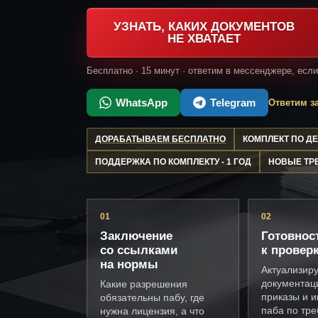
УЗНАТЬ, КАКИХ ДОКУМЕНТОВ
НЕ ХВАТАЕТ
Бесплатно · 15 минут · ответим в мессенджере, есл
WhatsApp
Telegram
Ответим за
ДОРАБАТЫВАЕМ БЕСПЛАТНО
КОМПЛЕКТ ПО 
ПОДДЕРЖКА ПО КОМПЛЕКТУ - 1 ГОД
НОВЫЕ ТР
01
02
Заключение
Готовнос
со ссылками
к провер
на нормы
Актуализир
документац
Какие разрешения
приказы и и
обязательны пабу, где
паба по тр
нужна лицензия, а что