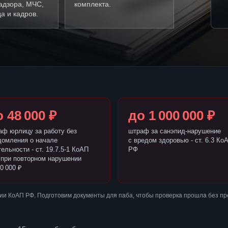
адзора, МЧС,
комплекта.
а и кадров.
 48 000 ₽
до 1 000 000 ₽
аф юрлицу за работу без
штраф за санэпид-нарушение
домления о начале
с вредом здоровью - ст. 6.3 Ко
ельности - ст. 19.7.5-1 КоАП
РФ
 при повторном нарушении
0 000 ₽
ии КоАП РФ. Подготовим документы для паба, чтобы проверка прошла без п