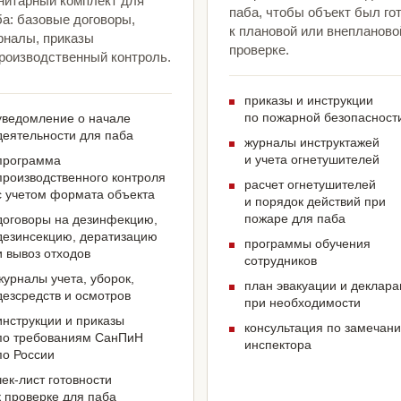
нитарный комплект для
паба, чтобы объект был го
ба: базовые договоры,
к плановой или внепланово
рналы, приказы
проверке.
производственный контроль.
приказы и инструкции
по пожарной безопасност
уведомление о начале
деятельности для паба
журналы инструктажей
и учета огнетушителей
программа
производственного контроля
расчет огнетушителей
с учетом формата объекта
и порядок действий при
пожаре для паба
договоры на дезинфекцию,
дезинсекцию, дератизацию
программы обучения
и вывоз отходов
сотрудников
журналы учета, уборок,
план эвакуации и деклар
дезсредств и осмотров
при необходимости
инструкции и приказы
консультация по замечан
по требованиям СанПиН
инспектора
по России
чек-лист готовности
к проверке для паба