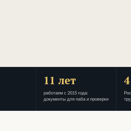
11 лет
4
работаем с 2015 года:
Рос
документы для паба и проверки
тру