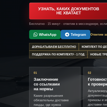
УЗНАТЬ, КАКИХ ДОКУМЕНТОВ
НЕ ХВАТАЕТ
Бесплатно · 15 минут · ответим в мессенджере, есл
WhatsApp
Telegram
Ответим за
ДОРАБАТЫВАЕМ БЕСПЛАТНО
КОМПЛЕКТ ПО 
ПОДДЕРЖКА ПО КОМПЛЕКТУ - 1 ГОД
НОВЫЕ ТР
01
02
Заключение
Готовнос
со ссылками
к провер
на нормы
Актуализир
документац
Какие разрешения
приказы и и
обязательны доставке
доставки п
пиццы, где нужна