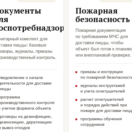
окументы
Пожарная
ля
безопасность
оспотребнадзора
Пожарная документация
по требованиям МЧС для
нитарный комплект для
доставки пиццы, чтобы
ставки пиццы: базовые
объект был готов к планов
говоры, журналы, приказы
или внеплановой проверке.
производственный контроль.
приказы и инструкции
по пожарной безопасност
уведомление о начале
деятельности для доставки
журналы инструктажей
пиццы
и учета огнетушителей
программа
расчет огнетушителей
производственного контроля
и порядок действий при
с учетом формата объекта
пожаре для доставки пиц
договоры на дезинфекцию,
программы обучения
дезинсекцию, дератизацию
сотрудников
и вывоз отходов