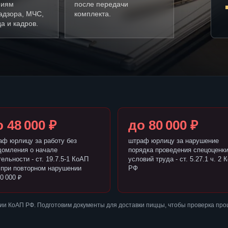
ниям
после передачи
адзора, МЧС,
комплекта.
а и кадров.
 48 000 ₽
до 80 000 ₽
аф юрлицу за работу без
штраф юрлицу за нарушение
домления о начале
порядка проведения спецоценк
ельности - ст. 19.7.5-1 КоАП
условий труда - ст. 5.27.1 ч. 2 
 при повторном нарушении
РФ
0 000 ₽
ии КоАП РФ. Подготовим документы для доставки пиццы, чтобы проверка пр