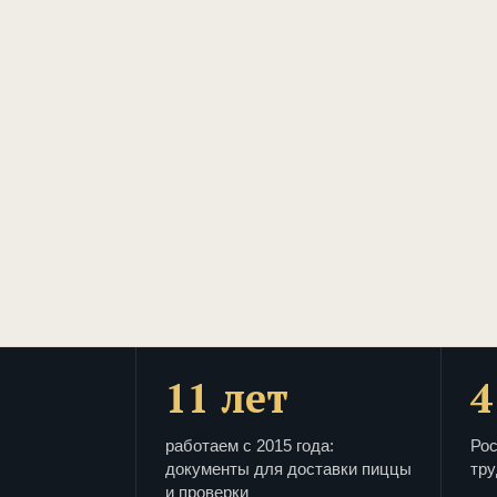
11 лет
4
работаем с 2015 года:
Рос
документы для доставки пиццы
тру
и проверки