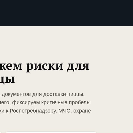
жем риски для
цы
а документов для доставки пиццы.
него, фиксируем критичные пробелы
ки к Роспотребнадзору, МЧС, охране