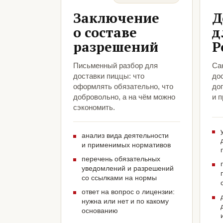
Заключение
Д
о составе
д
разрешений
Р
Письменный разбор для
Са
доставки пиццы: что
до
оформлять обязательно, что
до
добровольно, а на чём можно
и 
сэкономить.
анализ вида деятельности
и применимых нормативов
перечень обязательных
уведомлений и разрешений
со ссылками на нормы
ответ на вопрос о лицензии:
нужна или нет и по какому
основанию