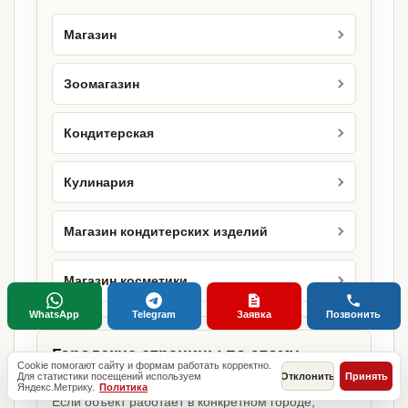
Магазин
Зоомагазин
Кондитерская
Кулинария
Магазин кондитерских изделий
Магазин косметики
WhatsApp
Telegram
Заявка
Позвонить
Городские страницы по этому
Cookie помогают сайту и формам работать корректно.
направлению
Для статистики посещений используем
Отклонить
Принять
Яндекс.Метрику.
Политика
Если объект работает в конкретном городе,