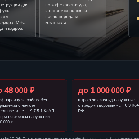
нструкции для
по кафе фаст-фуда,
фуда
и остаемся на связи
ниям
после передачи
адзора, МЧС,
комплекта.
а и кадров.
 48 000 ₽
до 1 000 000 ₽
аф юрлицу за работу без
штраф за санэпид-нарушение
домления о начале
с вредом здоровью - ст. 6.3 Ко
ельности - ст. 19.7.5-1 КоАП
РФ
 при повторном нарушении
0 000 ₽