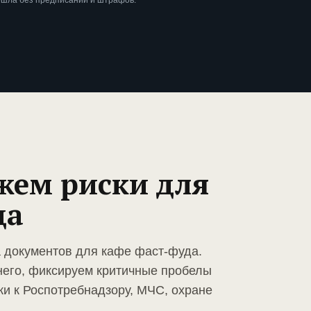
ошла без предписаний и штрафов.
жем риски для
да
а документов для кафе фаст-фуда.
него, фиксируем критичные пробелы
ки к Роспотребнадзору, МЧС, охране