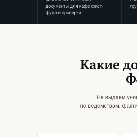
документы для кафе фаст-
тру
фуда и проверки
Какие д
ф
Не выдаем уни
по ведомствам, факт