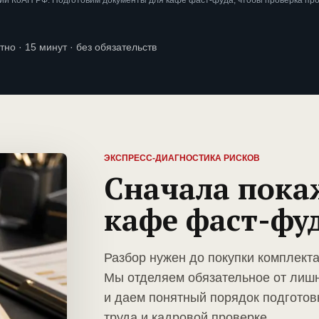
ии КоАП РФ. Подготовим документы для кафе фаст-фуда, чтобы проверка пр
тно · 15 минут · без обязательств
ЭКСПРЕСС-ДИАГНОСТИКА РИСКОВ
Сначала пока
кафе фаст-фу
Разбор нужен до покупки комплект
Мы отделяем обязательное от лиш
и даем понятный порядок подготов
труда и кадровой проверке.