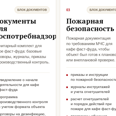
03
БЛОК ДОКУМЕНТОВ
БЛОК ДОКУМЕНТ
окументы
Пожарная
ля
безопасность
оспотребнадзора
Пожарная документация
по требованиям МЧС для
нитарный комплект для
кафе фаст-фуда, чтобы
фе фаст-фуда: базовые
объект был готов к планов
говоры, журналы, приказы
или внеплановой проверке.
производственный контроль.
приказы и инструкции
по пожарной безопасност
уведомление о начале
деятельности для кафе
журналы инструктажей
фаст-фуда
и учета огнетушителей
программа
расчет огнетушителей
производственного контроля
и порядок действий при
с учетом формата объекта
пожаре для кафе фаст-ф
договоры на дезинфекцию,