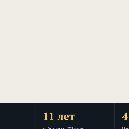
11 лет
4
работаем с 2015 года:
Рос