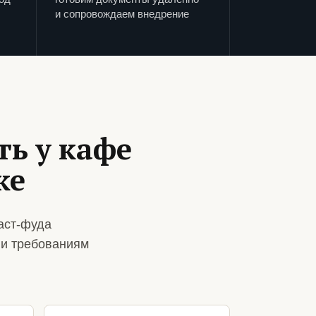
и сопровождаем внедрение
ь у кафе
ке
аст-фуда
 и требованиям