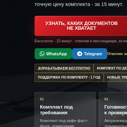
точную цену комплекта - за 15 минут.
УЗНАТЬ, КАКИХ ДОКУМЕНТОВ
НЕ ХВАТАЕТ
Бесплатно · 15 минут · ответим в мессенджере, есл
WhatsApp
Telegram
Ответим за
ДОРАБАТЫВАЕМ БЕСПЛАТНО
КОМПЛЕКТ ПО 
ПОДДЕРЖКА ПО КОМПЛЕКТУ - 1 ГОД
НОВЫЕ ТР
01
02
Комплект под
Готовнос
требования
к провер
Комплект под кафе фаст-
Актуализир
фуда, помещение,
документац