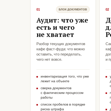
01
02
БЛОК ДОКУМЕНТОВ
Аудит: что уже
Д
есть и чего
д
не хватает
Р
Разбор текущих документов
Са
кафе фаст-фуда: что можно
ка
оставить, что переделать,
до
чего нет вовсе.
и 
инвентаризация того, что уже
лежит на объекте
сверка документов
с фактическим процессом
работы
список пробелов в порядке
риска штрафа