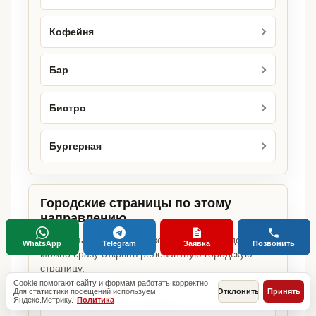
Кофейня
Бар
Бистро
Бургерная
Городские страницы по этому
направлению
Если объект работает в конкретном городе,
WhatsApp
Telegram
Заявка
Позвонить
можно сразу открыть релевантную городскую
страницу.
Cookie помогают сайту и формам работать корректно.
Для статистики посещений используем
Отклонить
Принять
Яндекс.Метрику.
Политика
Кафе фаст-фуда в Москве