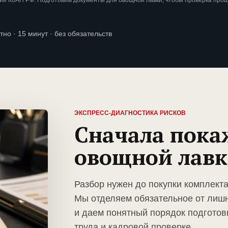
ии КоАП РФ. Подготовим документы для овощной лавки, чтобы проверка про
тно · 15 минут · без обязательств
ЭКСПРЕСС-ДИАГНОСТИКА РИСКОВ
Сначала пока
овощной лав
Разбор нужен до покупки комплект
Мы отделяем обязательное от лиш
и даем понятный порядок подготов
труда и кадровой проверке.