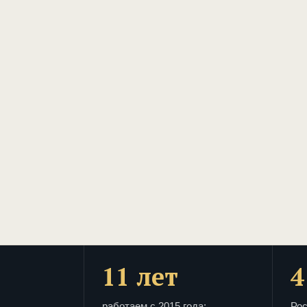
11 лет
4
работаем с 2015 года:
Рос