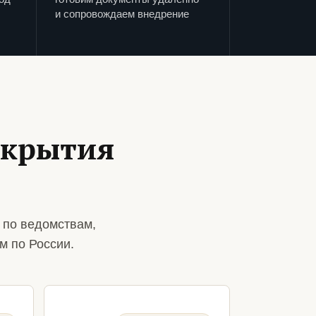
и сопровождаем внедрение
ткрытия
 по ведомствам,
м по России.