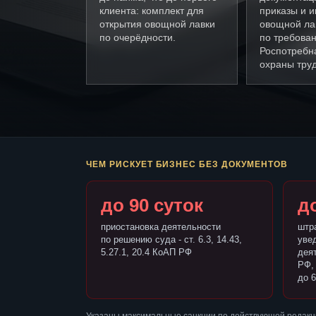
клиента: комплект для
приказы и и
открытия овощной лавки
овощной ла
по очерёдности.
по требова
Роспотребн
охраны труд
ЧЕМ РИСКУЕТ БИЗНЕС БЕЗ ДОКУМЕНТОВ
до 90 суток
до
приостановка деятельности
штр
по решению суда - ст. 6.3, 14.43,
уве
5.27.1, 20.4 КоАП РФ
деят
РФ,
до 6