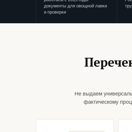
документы для овощной лавки
тру
и проверки
Перече
Не выдаем универсаль
фактическому проц