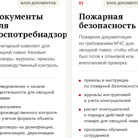
03
БЛОК ДОКУМЕНТОВ
БЛОК ДОКУМЕНТ
окументы
Пожарная
ля
безопасность
оспотребнадзора
Пожарная документация
по требованиям МЧС для
нитарный комплект для
овощной лавки, чтобы объе
ощной лавки: базовые
был готов к плановой или
говоры, журналы, приказы
внеплановой проверке.
производственный контроль.
приказы и инструкции
по пожарной безопасност
уведомление о начале
деятельности для овощной
журналы инструктажей
лавки
и учета огнетушителей
программа
расчет огнетушителей
производственного контроля
и порядок действий при
с учетом формата объекта
пожаре для овощной лавк
договоры на дезинфекцию,
программы обучения
дезинсекцию, дератизацию
сотрудников