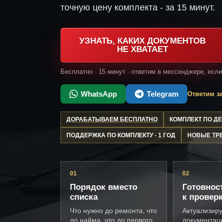
точную цену комплекта - за 15 минут.
УЗНАТЬ, КАКИХ ДОКУМЕНТОВ
НЕ ХВАТАЕТ
Бесплатно · 15 минут · ответим в мессенджере, есл
WhatsApp
Telegram
Ответим за
ДОРАБАТЫВАЕМ БЕСПЛАТНО
КОМПЛЕКТ ПО 
ПОДДЕРЖКА ПО КОМПЛЕКТУ - 1 ГОД
НОВЫЕ ТР
01
02
Порядок вместо
Готовнос
списка
к провер
Что нужно до ремонта, что
Актуализир
до найма, что до первого
документац