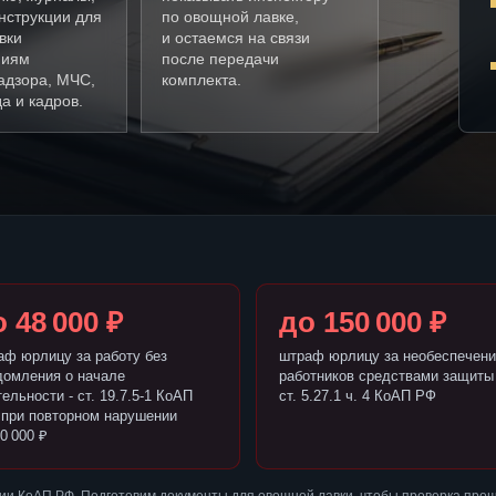
нструкции для
по овощной лавке,
вки
и остаемся на связи
ниям
после передачи
адзора, МЧС,
комплекта.
а и кадров.
 48 000 ₽
до 150 000 ₽
аф юрлицу за работу без
штраф юрлицу за необеспечени
домления о начале
работников средствами защиты 
ельности - ст. 19.7.5-1 КоАП
ст. 5.27.1 ч. 4 КоАП РФ
 при повторном нарушении
0 000 ₽