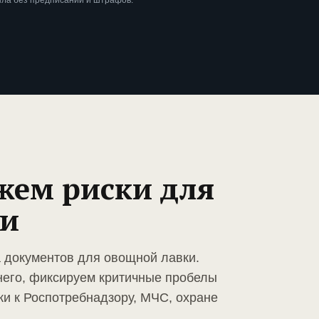
шла без предписаний и штрафов.
жем риски для
ки
а документов для овощной лавки.
него, фиксируем критичные пробелы
ки к Роспотребнадзору, МЧС, охране