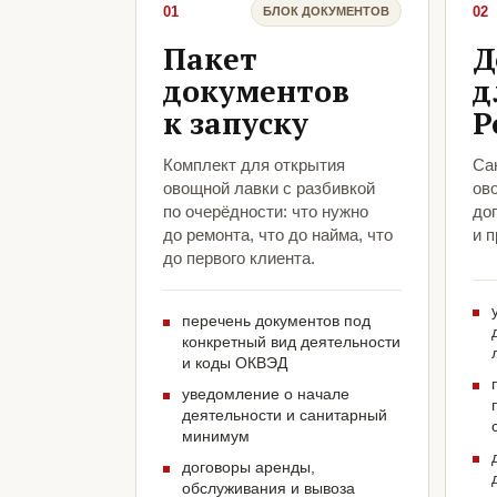
01
02
БЛОК ДОКУМЕНТОВ
Пакет
Д
документов
д
к запуску
Р
Комплект для открытия
Са
овощной лавки с разбивкой
ов
по очерёдности: что нужно
до
до ремонта, что до найма, что
и 
до первого клиента.
перечень документов под
конкретный вид деятельности
и коды ОКВЭД
уведомление о начале
деятельности и санитарный
минимум
договоры аренды,
обслуживания и вывоза