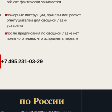
объект фактически занимается
и
пожарные инструкции, приказы или расчет
огнетушителей для овощной лавки
устарели
после предписания по овощной лавке нет
понятного плана, что исправлять первым
+7 495 231-03-29
по России
од
готовим документы удаленно