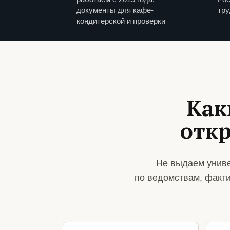
документы для кафе-
тру
кондитерской и проверки
Как
отк
Не выдаем униве
по ведомствам, факт