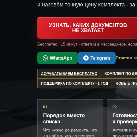
и назовём точную цену комплекта - за 
УЗНАТЬ, КАКИХ ДОКУМЕНТОВ
НЕ ХВАТАЕТ
Бесплатно · 15 минут · ответим в мессенджере, есл
WhatsApp
Telegram
Ответим за
ДОРАБАТЫВАЕМ БЕСПЛАТНО
КОМПЛЕКТ ПО 
ПОДДЕРЖКА ПО КОМПЛЕКТУ - 1 ГОД
НОВЫЕ ТР
01
02
Порядок вместо
Готовнос
списка
к провер
Что нужно до ремонта, что
Актуализир
до найма, что до первого
документац