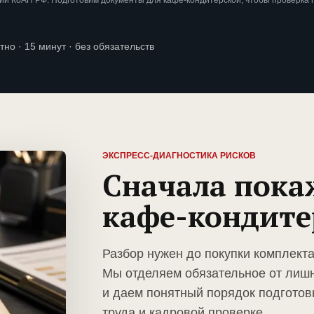
ии КоАП РФ. Подготовим документы для кафе-кондитерской, чтобы проверка
тно · 15 минут · без обязательств
ЭКСПРЕСС-ДИАГНОСТИКА РИСКОВ
Сначала пока
кафе-кондите
Разбор нужен до покупки комплект
Мы отделяем обязательное от лиш
и даем понятный порядок подготов
труда и кадровой проверке.