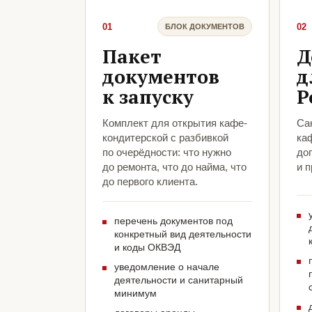
01
02
БЛОК ДОКУМЕНТОВ
Пакет
Д
документов
д
к запуску
Р
Комплект для открытия кафе-
Са
кондитерской с разбивкой
ка
по очерёдности: что нужно
до
до ремонта, что до найма, что
и 
до первого клиента.
перечень документов под
конкретный вид деятельности
и коды ОКВЭД
уведомление о начале
деятельности и санитарный
минимум