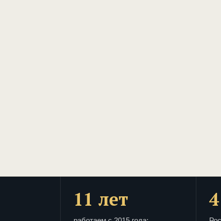
11 лет
4
работаем с 2015 года:
Рос