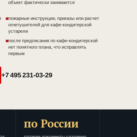
объект фактически занимается
и
пожарные инструкции, приказы или расчет
огнетушителей для кафе-кондитерской
устарели
после предписания по кафе-кондитерской
нет понятного плана, что исправлять
первым
+7 495 231-03-29
по России
од
готовим документы удаленно