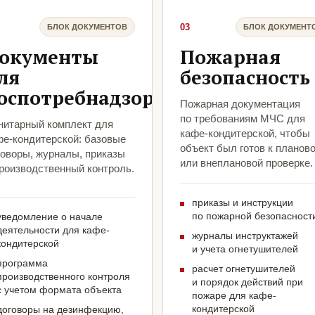
03
БЛОК ДОКУМЕНТОВ
БЛОК ДОКУМЕНТ
окументы
Пожарная
ля
безопасность
оспотребнадзора
Пожарная документация
по требованиям МЧС для
нитарный комплект для
кафе-кондитерской, чтобы
фе-кондитерской: базовые
объект был готов к планов
говоры, журналы, приказы
или внеплановой проверке.
производственный контроль.
приказы и инструкции
по пожарной безопасност
уведомление о начале
деятельности для кафе-
журналы инструктажей
кондитерской
и учета огнетушителей
программа
расчет огнетушителей
производственного контроля
и порядок действий при
с учетом формата объекта
пожаре для кафе-
кондитерской
договоры на дезинфекцию,