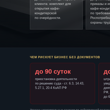
клиента: комплект для
приказы и и
открытия кафе-
кафе-конди
кондитерской
по требова
по очерёдности.
Роспотребн
охраны труд
ЧЕМ РИСКУЕТ БИЗНЕС БЕЗ ДОКУМЕНТОВ
до 90 суток
до
приостановка деятельности
штр
по решению суда - ст. 6.3, 14.43,
уве
5.27.1, 20.4 КоАП РФ
деят
РФ,
до 6