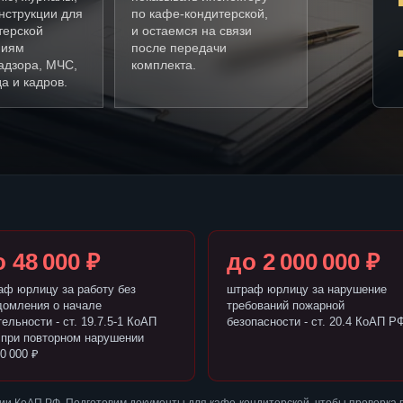
нструкции для
по кафе-кондитерской,
терской
и остаемся на связи
ниям
после передачи
адзора, МЧС,
комплекта.
а и кадров.
 48 000 ₽
до 2 000 000 ₽
аф юрлицу за работу без
штраф юрлицу за нарушение
домления о начале
требований пожарной
ельности - ст. 19.7.5-1 КоАП
безопасности - ст. 20.4 КоАП Р
 при повторном нарушении
0 000 ₽