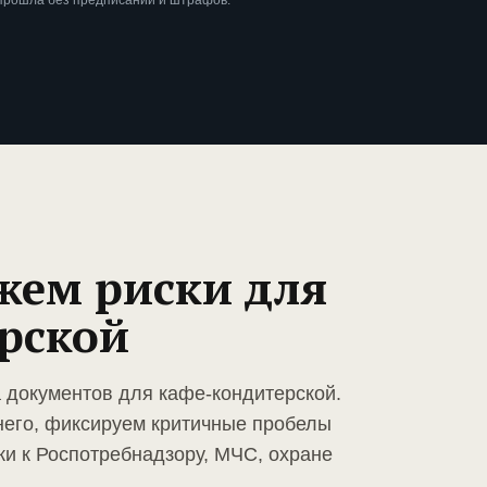
 прошла без предписаний и штрафов.
жем риски для
рской
а документов для кафе-кондитерской.
него, фиксируем критичные пробелы
ки к Роспотребнадзору, МЧС, охране