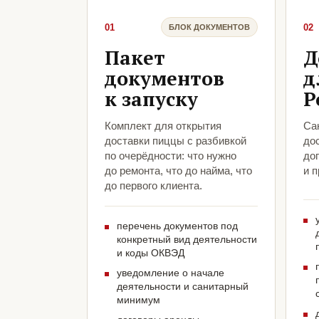
01
02
БЛОК ДОКУМЕНТОВ
Пакет
Д
документов
д
к запуску
Р
Комплект для открытия
Са
доставки пиццы с разбивкой
до
по очерёдности: что нужно
до
до ремонта, что до найма, что
и 
до первого клиента.
перечень документов под
конкретный вид деятельности
и коды ОКВЭД
уведомление о начале
деятельности и санитарный
минимум