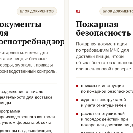
03
БЛОК ДОКУМЕНТОВ
БЛОК ДОКУМЕНТ
окументы
Пожарная
ля
безопасность
оспотребнадзора
Пожарная документация
по требованиям МЧС для
нитарный комплект для
доставки пиццы, чтобы
ставки пиццы: базовые
объект был готов к планов
говоры, журналы, приказы
или внеплановой проверке.
производственный контроль.
приказы и инструкции
по пожарной безопасност
уведомление о начале
деятельности для доставки
журналы инструктажей
пиццы
и учета огнетушителей
программа
расчет огнетушителей
производственного контроля
и порядок действий при
с учетом формата объекта
пожаре для доставки пиц
договоры на дезинфекцию,