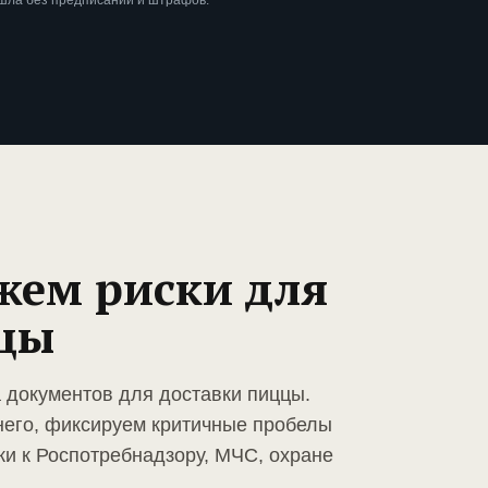
ошла без предписаний и штрафов.
жем риски для
цы
а документов для доставки пиццы.
него, фиксируем критичные пробелы
ки к Роспотребнадзору, МЧС, охране