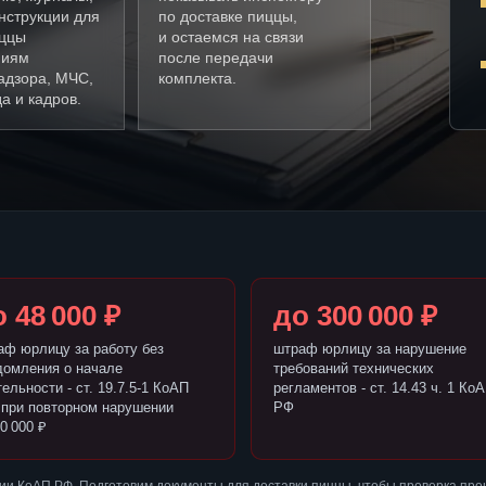
нструкции для
по доставке пиццы,
иццы
и остаемся на связи
ниям
после передачи
адзора, МЧС,
комплекта.
а и кадров.
 48 000 ₽
до 300 000 ₽
аф юрлицу за работу без
штраф юрлицу за нарушение
домления о начале
требований технических
ельности - ст. 19.7.5-1 КоАП
регламентов - ст. 14.43 ч. 1 Ко
 при повторном нарушении
РФ
0 000 ₽