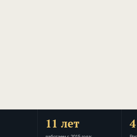
11 лет
4
работаем с 2015 года:
Рос