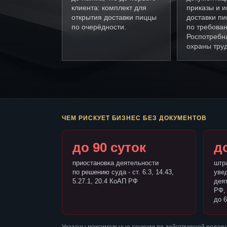
клиента: комплект для
приказы и и
открытия доставки пиццы
доставки п
по очерёдности.
по требова
Роспотребн
охраны труд
ЧЕМ РИСКУЕТ БИЗНЕС БЕЗ ДОКУМЕНТОВ
до 90 суток
до
приостановка деятельности
штр
по решению суда - ст. 6.3, 14.43,
уве
5.27.1, 20.4 КоАП РФ
деят
РФ,
до 6