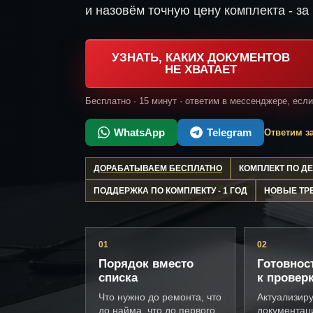
и назовём точную цену комплекта - за 
УЗНАТЬ, КАКИХ ДОКУМЕНТОВ
НЕ ХВАТАЕТ
Бесплатно · 15 минут · ответим в мессенджере, есл
WhatsApp
Telegram
Ответим за
ДОРАБАТЫВАЕМ БЕСПЛАТНО
КОМПЛЕКТ ПО 
ПОДДЕРЖКА ПО КОМПЛЕКТУ - 1 ГОД
НОВЫЕ ТР
01
02
Порядок вместо
Готовнос
списка
к провер
Что нужно до ремонта, что
Актуализир
до найма, что до первого
документац