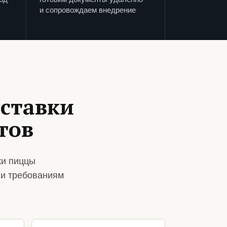
и сопровождаем внедрение
оставки
тов
ки пиццы
 и требованиям