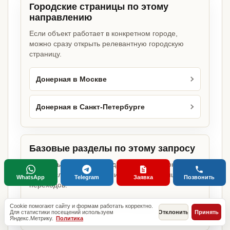
Городские страницы по этому
направлению
Если объект работает в конкретном городе,
можно сразу открыть релевантную городскую
страницу.
Донерная в Москве
Донерная в Санкт-Петербурге
Базовые разделы по этому запросу
Родительские страницы дают более широкий
обзор услуги, объекта или региона без лишних
WhatsApp
Telegram
Заявка
Позвонить
переходов.
Cookie помогают сайту и формам работать корректно.
Документы для открытия бизнеса
Для статистики посещений используем
Отклонить
Принять
Яндекс.Метрику.
Политика