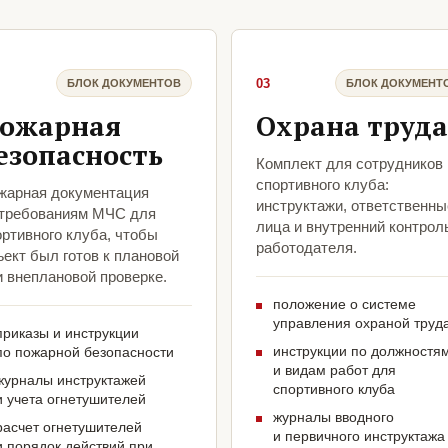
03
БЛОК ДОКУМЕНТОВ
БЛОК ДОКУМЕНТ
ожарная
Охрана труда
езопасность
Комплект для сотрудников
спортивного клуба:
жарная документация
инструктажи, ответственны
 требованиям МЧС для
лица и внутренний контрол
ртивного клуба, чтобы
работодателя.
ект был готов к плановой
и внеплановой проверке.
положение о системе
управления охраной труд
приказы и инструкции
инструкции по должностя
по пожарной безопасности
и видам работ для
журналы инструктажей
спортивного клуба
и учета огнетушителей
журналы вводного
расчет огнетушителей
и первичного инструктажа
и порядок действий при