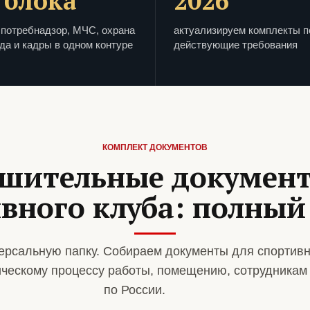
 блока
2026
потребнадзор, МЧС, охрана
актуализируем комплекты п
да и кадры в одном контуре
действующие требования
КОМПЛЕКТ ДОКУМЕНТОВ
шительные докумен
вного клуба: полный
ерсальную папку. Собираем документы для спортивн
ическому процессу работы, помещению, сотрудникам
по России.