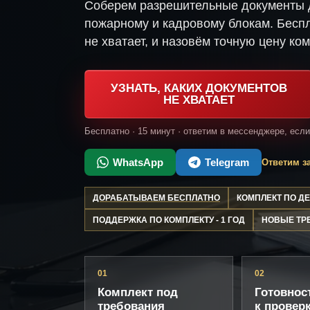
Соберем разрешительные документы д
пожарному и кадровому блокам. Беспл
не хватает, и назовём точную цену ком
УЗНАТЬ, КАКИХ ДОКУМЕНТОВ
НЕ ХВАТАЕТ
Бесплатно · 15 минут · ответим в мессенджере, есл
WhatsApp
Telegram
Ответим за
ДОРАБАТЫВАЕМ БЕСПЛАТНО
КОМПЛЕКТ ПО 
ПОДДЕРЖКА ПО КОМПЛЕКТУ - 1 ГОД
НОВЫЕ ТР
01
02
Комплект под
Готовнос
требования
к провер