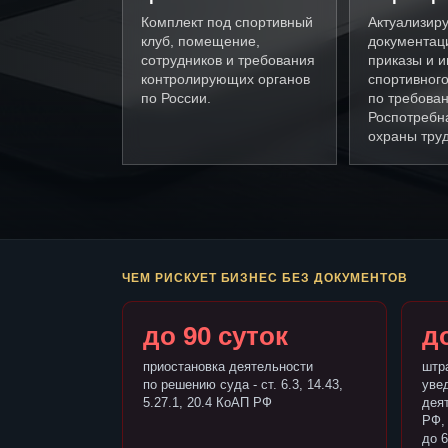
Комплект под спортивный
Актуализир
клуб, помещение,
документац
сотрудников и требования
приказы и и
контролирующих органов
спортивного
по России.
по требова
Роспотребн
охраны труд
ЧЕМ РИСКУЕТ БИЗНЕС БЕЗ ДОКУМЕНТОВ
до 90 суток
до
приостановка деятельности
штр
по решению суда - ст. 6.3, 14.43,
уве
5.27.1, 20.4 КоАП РФ
деят
РФ,
до 6