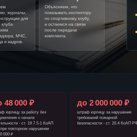
уем
Объясняем, что
ию, журналы,
показывать инспектору
нструкции для
по спортивному клубу,
 клуба
и остаемся на связи
ниям
после передачи
адзора, МЧС,
комплекта.
а и кадров.
 48 000 ₽
до 2 000 000 ₽
аф юрлицу за работу без
штраф юрлицу за нарушение
домления о начале
требований пожарной
ельности - ст. 19.7.5-1 КоАП
безопасности - ст. 20.4 КоАП Р
 при повторном нарушении
0 000 ₽