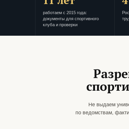
11 лет
4
работаем с 2015 года:
Рос
документы для спортивного
тру
клуба и проверки
Разре
спорти
Не выдаем унив
по ведомствам, факт