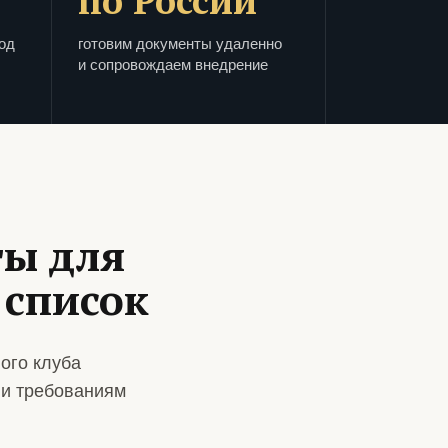
по России
од
готовим документы удаленно
и сопровождаем внедрение
ты для
 список
ого клуба
 и требованиям