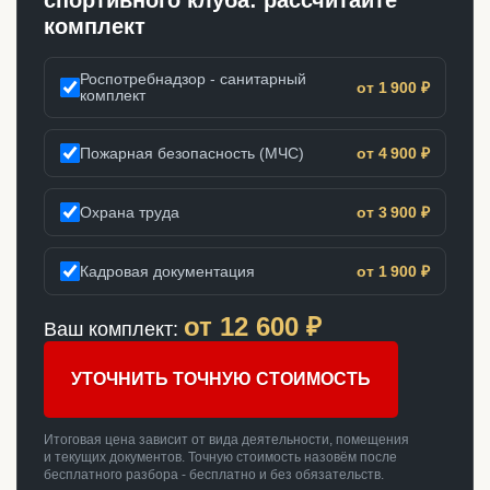
спортивного клуба: рассчитайте
комплект
Роспотребнадзор - санитарный
от 1 900 ₽
комплект
Пожарная безопасность (МЧС)
от 4 900 ₽
Охрана труда
от 3 900 ₽
Кадровая документация
от 1 900 ₽
от
12 600
₽
Ваш комплект:
УТОЧНИТЬ ТОЧНУЮ СТОИМОСТЬ
Итоговая цена зависит от вида деятельности, помещения
и текущих документов. Точную стоимость назовём после
бесплатного разбора - бесплатно и без обязательств.