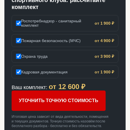
спортивного клуба: рассчитайте
комплект
Роспотребнадзор - санитарный
от 1 900 ₽
комплект
Пожарная безопасность (МЧС)
от 4 900 ₽
Охрана труда
от 3 900 ₽
Кадровая документация
от 1 900 ₽
от
12 600
₽
Ваш комплект:
УТОЧНИТЬ ТОЧНУЮ СТОИМОСТЬ
Итоговая цена зависит от вида деятельности, помещения
и текущих документов. Точную стоимость назовём после
бесплатного разбора - бесплатно и без обязательств.