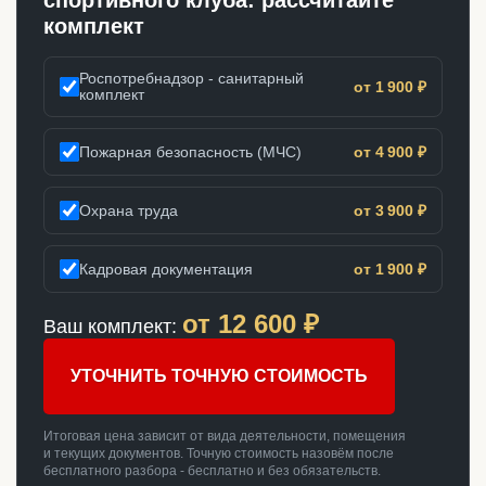
спортивного клуба: рассчитайте
комплект
Роспотребнадзор - санитарный
от 1 900 ₽
комплект
Пожарная безопасность (МЧС)
от 4 900 ₽
Охрана труда
от 3 900 ₽
Кадровая документация
от 1 900 ₽
от
12 600
₽
Ваш комплект:
УТОЧНИТЬ ТОЧНУЮ СТОИМОСТЬ
Итоговая цена зависит от вида деятельности, помещения
и текущих документов. Точную стоимость назовём после
бесплатного разбора - бесплатно и без обязательств.