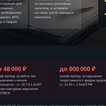
нструкции для
по магазину разливных
азливных
напитков, и остаемся
о требованиям
на связи после передачи
адзора, МЧС,
комплекта.
а и кадров.
 48 000 ₽
до 600 000 ₽
аф юрлицу за работу без
штраф юрлицу за нарушение
домления о начале
техрегламента с вредом здоров
ельности - ст. 19.7.5-1 КоАП
ст. 14.43 ч. 2 КоАП РФ
 при повторном нарушении
0 000 ₽