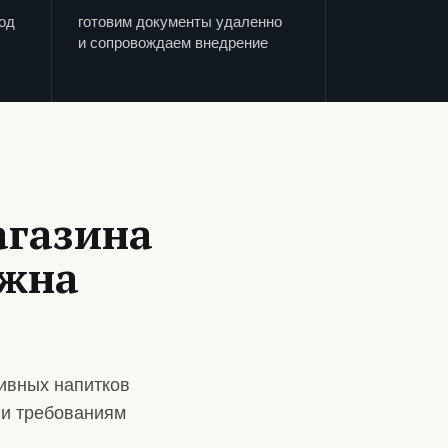
од
готовим документы удаленно
и сопровождаем внедрение
агазина
ужна
ивных напитков
 и требованиям