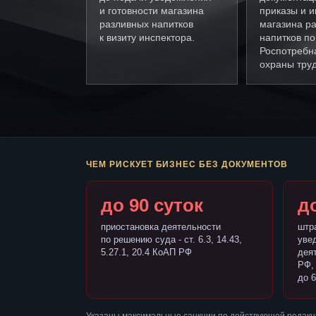
и готовности магазина
приказы и и
разливных напитков
магазина р
к визиту инспектора.
напитков п
Роспотребн
охраны труд
ЧЕМ РИСКУЕТ БИЗНЕС БЕЗ ДОКУМЕНТОВ
до 90 суток
до
приостановка деятельности
штр
по решению суда - ст. 6.3, 14.43,
уве
5.27.1, 20.4 КоАП РФ
деят
РФ,
до 6