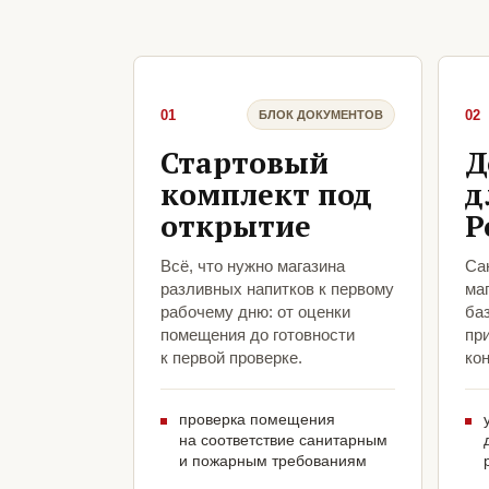
01
02
БЛОК ДОКУМЕНТОВ
Стартовый
Д
комплект под
д
открытие
Р
Всё, что нужно магазина
Са
разливных напитков к первому
ма
рабочему дню: от оценки
ба
помещения до готовности
пр
к первой проверке.
кон
проверка помещения
на соответствие санитарным
и пожарным требованиям