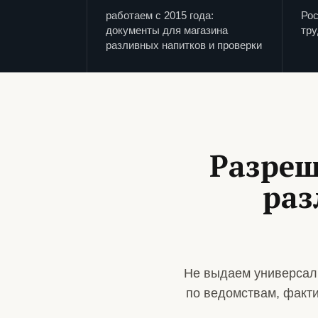
работаем с 2015 года:
Рос
документы для магазина
тру
разливных напитков и проверки
Разреш
раз
Не выдаем универсаль
по ведомствам, факт