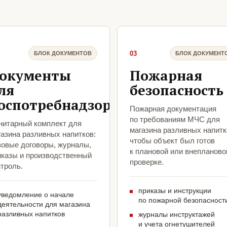
03
БЛОК ДОКУМЕНТОВ
БЛОК ДОКУМЕНТ
окументы
Пожарная
ля
безопасность
оспотребнадзора
Пожарная документация
по требованиям МЧС для
нитарный комплект для
магазина разливных напитк
газина разливных напитков:
чтобы объект был готов
зовые договоры, журналы,
к плановой или внепланово
иказы и производственный
проверке.
троль.
приказы и инструкции
уведомление о начале
по пожарной безопасност
деятельности для магазина
разливных напитков
журналы инструктажей
и учета огнетушителей