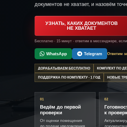
документов не хватает, и назовём точн
УЗНАТЬ, КАКИХ ДОКУМЕНТОВ
НЕ ХВАТАЕТ
Бесплатно · 15 минут · ответим в мессенджере, есл
WhatsApp
Telegram
Ответим за
ДОРАБАТЫВАЕМ БЕСПЛАТНО
КОМПЛЕКТ ПО 
ПОДДЕРЖКА ПО КОМПЛЕКТУ - 1 ГОД
НОВЫЕ ТР
01
02
Ведём до первой
Готовнос
проверки
к провер
От оценки помещения
Актуализир
до подачи уведомления
документац