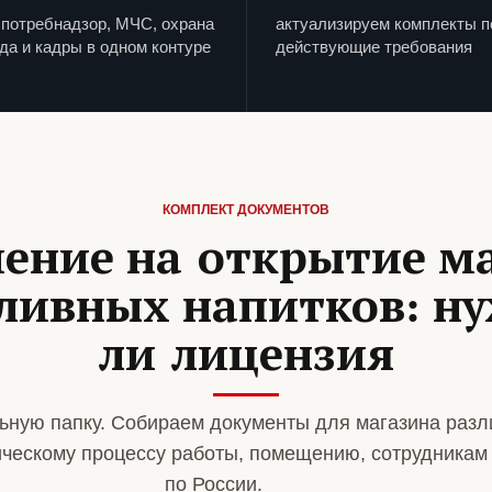
потребнадзор, МЧС, охрана
актуализируем комплекты п
да и кадры в одном контуре
действующие требования
КОМПЛЕКТ ДОКУМЕНТОВ
ение на открытие м
ливных напитков: н
ли лицензия
ную папку. Собираем документы для магазина разл
ическому процессу работы, помещению, сотрудникам
по России.