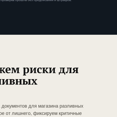
 проверка прошла без предписаний и штрафов.
жем риски для
ливных
а документов для магазина разливных
ое от лишнего, фиксируем критичные