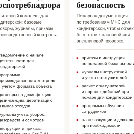
оспотребнадзора
безопасность
нитарный комплект для
Пожарная документация
ндитерской: базовые
по требованиям МЧС для
говоры, журналы, приказы
кондитерской, чтобы объек
производственный контроль.
был готов к плановой или
внеплановой проверке.
уведомление о начале
приказы и инструкции
деятельности для
по пожарной безопасност
кондитерской
журналы инструктажей
программа
и учета огнетушителей
производственного контроля
расчет огнетушителей
с учетом формата объекта
и порядок действий при
договоры на дезинфекцию,
пожаре для кондитерской
дезинсекцию, дератизацию
программы обучения
и вывоз отходов
сотрудников
журналы учета, уборок,
план эвакуации и деклар
дезсредств и осмотров
при необходимости
инструкции и приказы
консультация по замечан