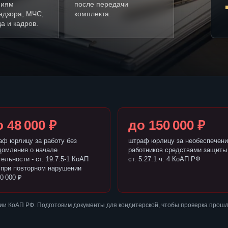
ниям
после передачи
адзора, МЧС,
комплекта.
а и кадров.
 48 000 ₽
до 150 000 ₽
аф юрлицу за работу без
штраф юрлицу за необеспечени
домления о начале
работников средствами защиты 
ельности - ст. 19.7.5-1 КоАП
ст. 5.27.1 ч. 4 КоАП РФ
 при повторном нарушении
0 000 ₽
ии КоАП РФ. Подготовим документы для кондитерской, чтобы проверка прошл