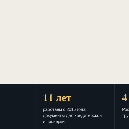
11 лет
4
работаем с 2015 года:
Рос
документы для кондитерской
тру
и проверки