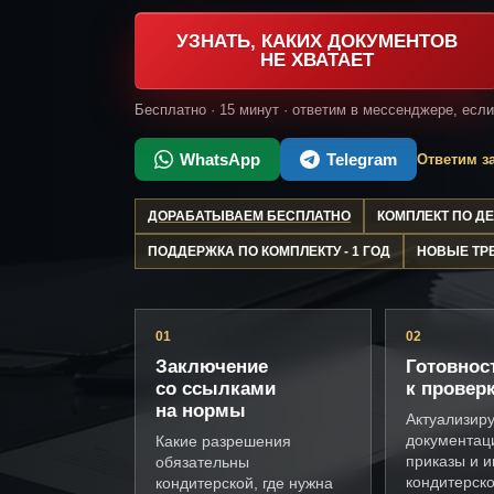
УЗНАТЬ, КАКИХ ДОКУМЕНТОВ
НЕ ХВАТАЕТ
Бесплатно · 15 минут · ответим в мессенджере, есл
WhatsApp
Telegram
Ответим за
ДОРАБАТЫВАЕМ БЕСПЛАТНО
КОМПЛЕКТ ПО 
ПОДДЕРЖКА ПО КОМПЛЕКТУ - 1 ГОД
НОВЫЕ ТР
01
02
Заключение
Готовнос
со ссылками
к провер
на нормы
Актуализир
документац
Какие разрешения
приказы и и
обязательны
кондитерск
кондитерской, где нужна