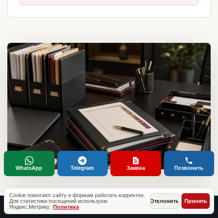
WhatsApp
Telegram
Заявка
Позвонить
Cookie помогают сайту и формам работать корректно.
Для статистики посещений используем
Отклонить
Принять
Яндекс.Метрику.
Политика